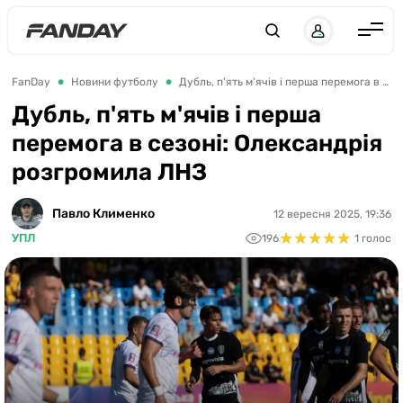
UK
RU
Англія
FanDay
Новини футболу
Дубль, п'ять м'ячів і перша перемога в сезоні: Олександрія розгромила ЛНЗ
Іспанія
Дубль, п'ять м'ячів і перша
перемога в сезоні: Олександрія
Німеччина
розгромила ЛНЗ
Італія
Франція
Павло Клименко
12 вересня 2025, 19:36
★
★
★
★
★
★
★
★
★
★
УПЛ
196
1 голос
Україна
ЛЧ
ЛЕ
ЧЕ-2028
Букмекери