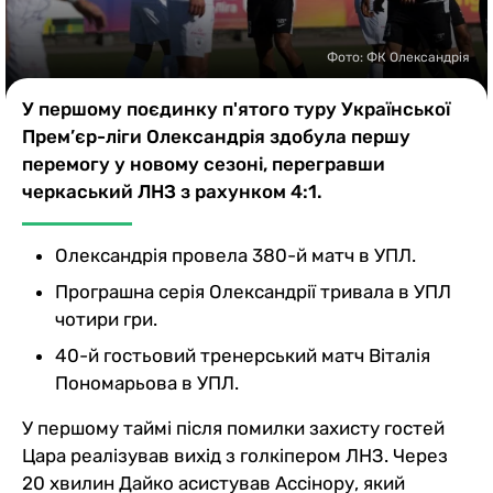
Казино
Фото: ФК Олександрія
У першому поєдинку п'ятого туру Української
Прем’єр-ліги Олександрія здобула першу
перемогу у новому сезоні, перегравши
черкаський ЛНЗ з рахунком 4:1.
Олександрія провела 380-й матч в УПЛ.
Програшна серія Олександрії тривала в УПЛ
чотири гри.
40-й гостьовий тренерський матч Віталія
Пономарьова в УПЛ.
У першому таймі після помилки захисту гостей
Цара реалізував вихід з голкіпером ЛНЗ. Через
20 хвилин Дайко асистував Ассінору, який