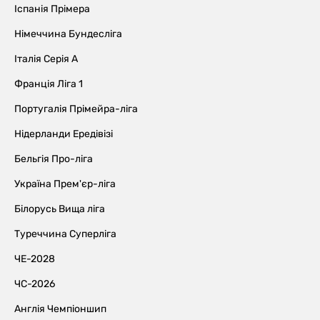
Іспанія Прімера
Німеччина Бундесліга
Італія Серія А
Франція Ліга 1
Португалія Прімейра-ліга
Нідерланди Ередівізі
Бельгія Про-ліга
Україна Прем'єр-ліга
Білорусь Вища ліга
Туреччина Суперліга
ЧЕ-2028
ЧС-2026
Англія Чемпіоншип