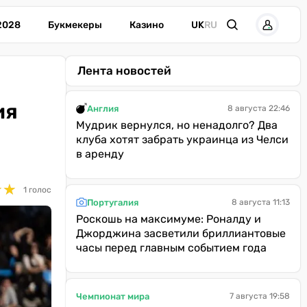
2028
Букмекеры
Казино
UK
RU
Лента новостей
ия
Англия
8 августа 22:46
Мудрик вернулся, но ненадолго? Два
клуба хотят забрать украинца из Челси
в аренду
★
★
★
★
1 голос
Португалия
8 августа 11:13
Роскошь на максимуме: Роналду и
Джорджина засветили бриллиантовые
часы перед главным событием года
Чемпионат мира
7 августа 19:58