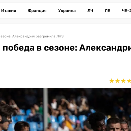
Италия
Франция
Украина
ЛЧ
ЛЕ
ЧЕ-
 сезоне: Александрия разгромила ЛНЗ
я победа в сезоне: Александр
★
★
★
★
★
★