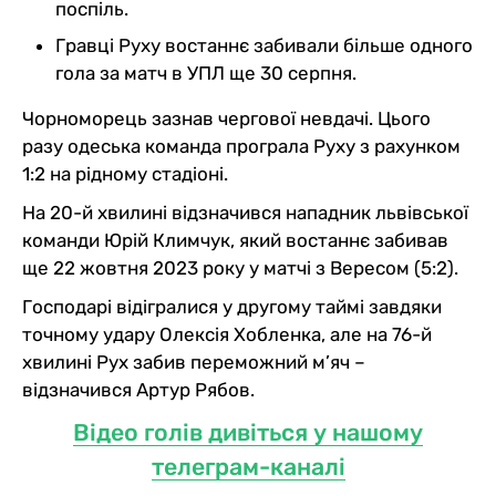
поспіль.
Гравці Руху востаннє забивали більше одного
гола за матч в УПЛ ще 30 серпня.
Чорноморець зазнав чергової невдачі. Цього
разу одеська команда програла Руху з рахунком
1:2 на рідному стадіоні.
На 20-й хвилині відзначився нападник львівської
команди Юрій Климчук, який востаннє забивав
ще 22 жовтня 2023 року у матчі з Вересом (5:2).
Господарі відігралися у другому таймі завдяки
точному удару Олексія Хобленка, але на 76-й
хвилині Рух забив переможний м’яч –
відзначився Артур Рябов.
Відео голів дивіться у нашому
телеграм-каналі