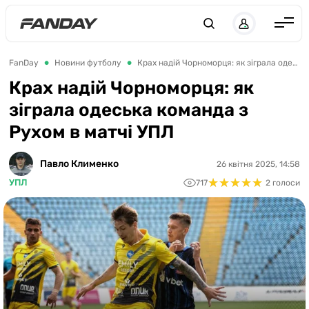
UK
RU
Англія
FanDay
Новини футболу
Крах надій Чорноморця: як зіграла одеська команда з Рухом в матчі УПЛ
Іспанія
Крах надій Чорноморця: як
зіграла одеська команда з
Німеччина
Рухом в матчі УПЛ
Італія
Франція
Павло Клименко
26 квітня 2025, 14:58
★
★
★
★
★
★
★
★
★
★
УПЛ
717
2 голоси
Україна
ЛЧ
ЛЕ
ЧЕ-2028
Букмекери