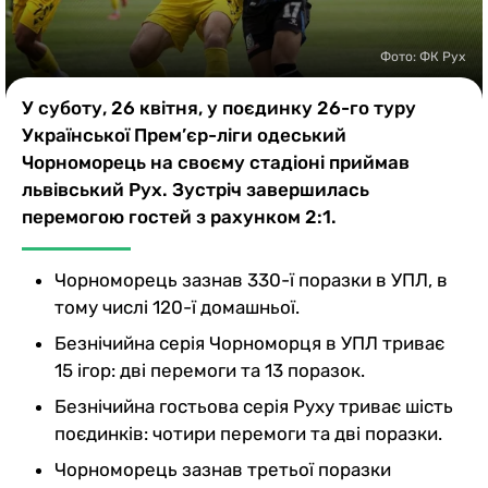
Казино
Фото: ФК Рух
У суботу, 26 квітня, у поєдинку 26-го туру
Української Прем’єр-ліги одеський
Чорноморець на своєму стадіоні приймав
львівський Рух. Зустріч завершилась
перемогою гостей з рахунком 2:1.
Чорноморець зазнав 330-ї поразки в УПЛ, в
тому числі 120-ї домашньої.
Безнічийна серія Чорноморця в УПЛ триває
15 ігор: дві перемоги та 13 поразок.
Безнічийна гостьова серія Руху триває шість
поєдинків: чотири перемоги та дві поразки.
Чорноморець зазнав третьої поразки