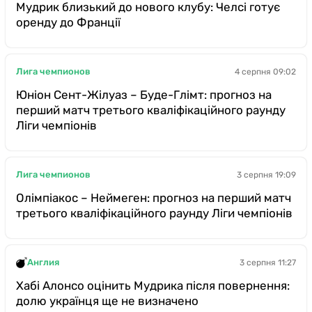
Мудрик близький до нового клубу: Челсі готує
оренду до Франції
Лига чемпионов
4 серпня 09:02
Юніон Сент-Жілуаз – Буде-Глімт: прогноз на
перший матч третього кваліфікаційного раунду
Ліги чемпіонів
Лига чемпионов
3 серпня 19:09
Олімпіакос – Неймеген: прогноз на перший матч
третього кваліфікаційного раунду Ліги чемпіонів
Англия
3 серпня 11:27
Хабі Алонсо оцінить Мудрика після повернення:
долю українця ще не визначено