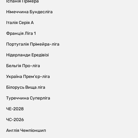
Іспанія Прімера
Німеччина Бундесліга
Італія Серія А
Франція Ліга 1
Португалія Прімейра-ліга
Нідерланди Ередівізі
Бельгія Про-ліга
Україна Прем'єр-ліга
Білорусь Вища ліга
Туреччина Суперліга
ЧЕ-2028
ЧС-2026
Англія Чемпіоншип