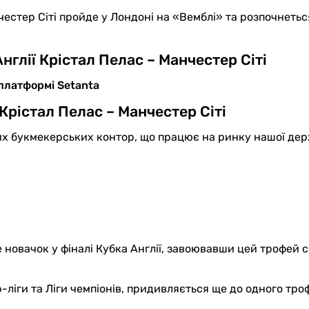
честер Сіті пройде у Лондоні на «Вемблі» та розпочнетьс
нглії Крістал Пелас – Манчестер Сіті
платформі Setanta
Крістал Пелас – Манчестер Сіті
них букмекерських контор, що працює на ринку нашої де
 новачок у фіналі Кубка Англії, завоювавши цей трофей с
р-ліги та Ліги чемпіонів, придивляється ще до одного тр