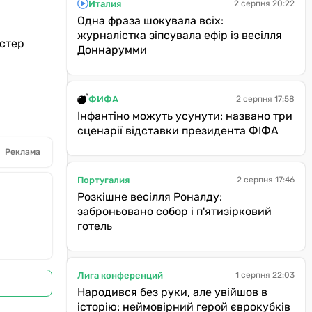
Италия
2 серпня 20:22
Одна фраза шокувала всіх:
журналістка зіпсувала ефір із весілля
естер
Доннарумми
ФИФА
2 серпня 17:58
Інфантіно можуть усунути: названо три
сценарії відставки президента ФІФА
Реклама
Португалия
2 серпня 17:46
Розкішне весілля Роналду:
заброньовано собор і п'ятизірковий
готель
Лига конференций
1 серпня 22:03
Народився без руки, але увійшов в
історію: неймовірний герой єврокубків