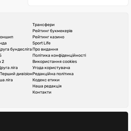
Трансфери
Рейтинг букмекерів
іоншип
Рейтинг казино
унда
Sport Life
руга бундесліга
Про видання
Б
Політика конфіденційності
 2
Використання cookies
руга ліга
Угода користувача
Перший дивізіон
Редакційна політика
ша ліга
Кодекс етики
Наша редакція
Контакти