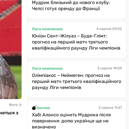
Мудрик близький до нового клубу:
Челсі готує оренду до Франції
Лига чемпионов
4 серпня 09:02
Юніон Сент-Жілуаз – Буде-Глімт:
прогноз на перший матч третього
кваліфікаційного раунду Ліги чемпіонів
Лига чемпионов
3 серпня 19:09
Олімпіакос – Неймеген: прогноз на
перший матч третього кваліфікаційного
раунду Ліги чемпіонів
Фото: Х
Англия
3 серпня 11:27
неться з
Хабі Алонсо оцінить Мудрика після
повернення: долю українця ще не
визначено