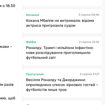
я о 18:30
Испания
3 серпня 08:45
Кохана Мбаппе не витримала: відома
актриса пригрозила судом
ФИФА
2 серпня 22:32
ржави –
Роналду, Трамп і мільйони Інфантіно:
нове розслідування приголомшило
футбольний світ
Португалия
2 серпня 21:21
Весілля Роналду та Джорджини:
ім разів
оприлюднено список зіркових гостей –
футболістів лише троє
офею, щоб