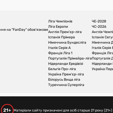
Ліга Чемпіонів
ЧЕ-2028
Ліга Европи
ЧС-2026
ння на "FanDay" обов'язкове
Англія Прем'єр-ліга
Англія Чемп
Іспанія Прімера
Іспанія Сег
Німеччина Бундесліга
Німеччина Д
Італія Серія А
Італія Серія 
Франція Ліга 1
Франція Ліга
Португалія Прімейра-ліга
Португалія Д
Нідерланди Ередівізі
Нідерланди 
Бельгія Про-ліга
Україна Пер
Україна Прем'єр-ліга
Білорусь Вища ліга
Туреччина Суперліга
21+
Матеріали сайту призначені для осіб старше 21 року (21+)