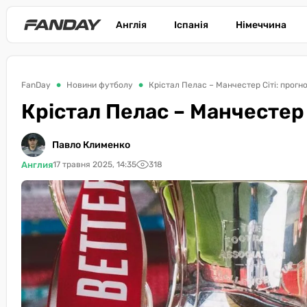
Англія
Іспанія
Німеччина
FanDay
Новини футболу
Крістал Пелас – Манчестер Сіті: прогно
Крістал Пелас – Манчестер С
Павло Клименко
Англия
17 травня 2025, 14:35
318