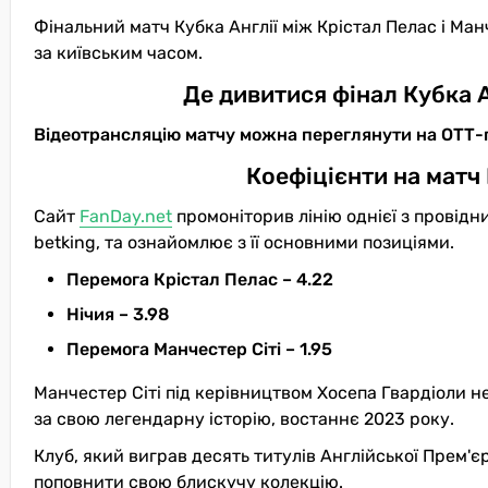
Фінальний матч Кубка Англії між Крістал Пелас і Ман
за київським часом.
Де дивитися фінал Кубка А
Відеотрансляцію матчу можна переглянути на ОТТ-
Коефіцієнти на матч 
Сайт
FanDay.net
промоніторив лінію однієї з провід
betking, та ознайомлює з її основними позиціями.
Перемога Крістал Пелас – 4.22
Нічия – 3.98
Перемога Манчестер Сіті – 1.95
Манчестер Сіті під керівництвом Хосепа Гвардіоли не
за свою легендарну історію, востаннє 2023 року.
Клуб, який виграв десять титулів Англійської Прем'є
поповнити свою блискучу колекцію.