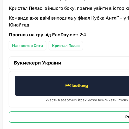
Кристал Пелас, з іншого боку, прагне увійти в історію
Команда вже двічі виходила у фінал Кубка Англії – у
Юнайтед.
Прогноз на гру від FanDay.net:
2:4
Манчестер Сити
Кристал Пэлас
Букмекери України
Участь в азартних іграх може викликати ігрову
Р