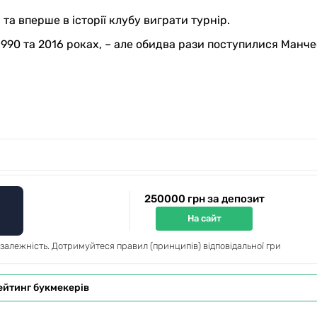
 та вперше в історії клубу виграти турнір.
 1990 та 2016 роках, – але обидва рази поступилися Манч
250000 грн за депозит
На сайт
 залежність. Дотримуйтеся правил (принципів) відповідальної гри
ейтинг букмекерів