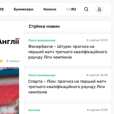
28
Букмекери
Казино
UK
RU
Стрічка новин
нглії
Лига чемпионов
5 серпня 10:51
Фенербахче – Штурм: прогноз на
перший матч третього кваліфікаційного
раунду Ліги чемпіонів
★
★
2 голоси
Лига чемпионов
4 серпня 16:43
Спарта – Ліон: прогноз на перший матч
третього кваліфікаційного раунду Ліги
чемпіонів
Англия
4 серпня 11:39