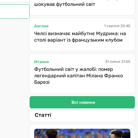
шокував футбольний світ
Англия
1 серпня 20:45
Челсі визначає майбутнє Мудрика: на
столі варіант із французьким клубом
Италия
31 липня 21:55
Футбольний світ у жалобі: помер
легендарний капітан Мілана Франко
Барезі
Всі новини
Статті