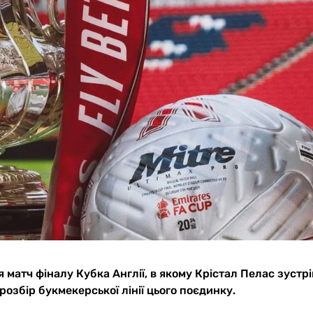
я матч фіналу Кубка Англії, в якому Крістал Пелас зустрі
розбір букмекерської лінії цього поєдинку.