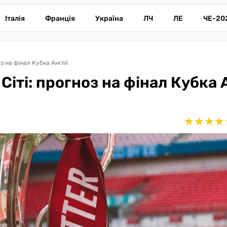
Італія
Франція
Україна
ЛЧ
ЛЕ
ЧЕ-20
з на фінал Кубка Англії
іті: прогноз на фінал Кубка А
★
★
★
★
★
★
★
★