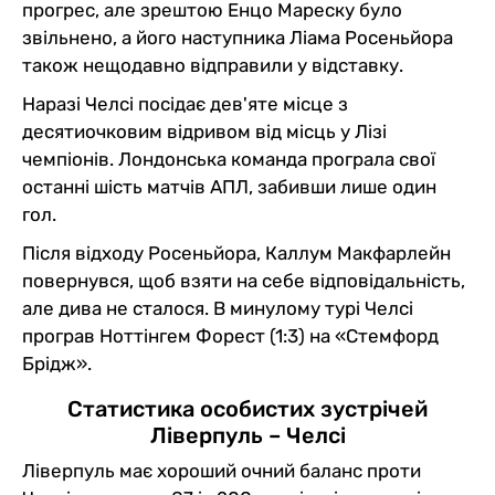
прогрес, але зрештою Енцо Мареску було
звільнено, а його наступника Ліама Росеньйора
також нещодавно відправили у відставку.
Наразі Челсі посідає дев'яте місце з
десятиочковим відривом від місць у Лізі
чемпіонів. Лондонська команда програла свої
останні шість матчів АПЛ, забивши лише один
гол.
Після відходу Росеньйора, Каллум Макфарлейн
повернувся, щоб взяти на себе відповідальність,
але дива не сталося. В минулому турі Челсі
програв Ноттінгем Форест (1:3) на «Стемфорд
Брідж».
Статистика особистих зустрічей
Ліверпуль – Челсі
Ліверпуль має хороший очний баланс проти