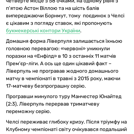
четверте місце з 58 очками, на одному рівні з
п'ятою Астон Віллою та на шість балів
випереджаючи Борнмут, тому поєдинок з Челсі
є цікавим з погляду ставок, які пропонують
букмекерські контори України
.
Домашня форма Ліверпуля залишається їхньою
головною перевагою: «червоні» уникнули
поразки на «Енфілд» в 10 з останніх 11 матчів
Прем'єр-ліги. А ось ще один цікавий факт –
Ліверпуль не програвав жодного домашнього
матчу в чемпіонаті в травні з 2015 року, маючи
17-матчеву безпрограшну серію.
Програвши минулого туру Манчестер Юнайтед
(2:3), Ліверпуль перервав триматчеву
переможну серію.
Челсі переживає глибоку кризу. Після тріумфу на
Клубному чемпіонаті світу очікувався подальший