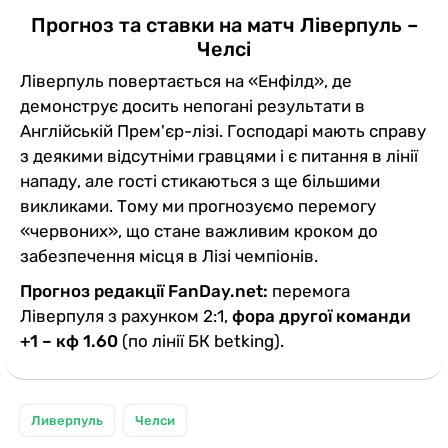
Прогноз та ставки на матч Ліверпуль –
Челсі
Ліверпуль повертається на «Енфілд», де
демонструє досить непогані результати в
Англійській Прем'єр-лізі. Господарі мають справу
з деякими відсутніми гравцями і є питання в лінії
нападу, але гості стикаються з ще більшими
викликами. Тому ми прогнозуємо перемогу
«червоних», що стане важливим кроком до
забезпечення місця в Лізі чемпіонів.
Прогноз редакції FanDay.net:
перемога
Ліверпуля з рахунком 2:1,
фора другої команди
+1 – кф 1.60
(по лінії БК betking).
Ливерпуль
Челси