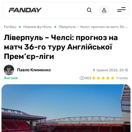
UK
RU
Англія
FanDay
Новини футболу
Ліверпуль – Челсі: прогноз на матч 36-го туру Англійської Прем’єр-ліги
Іспанія
Ліверпуль – Челсі: прогноз на
матч 36-го туру Англійської
Німеччина
Прем’єр-ліги
Італія
Франція
Павло Клименко
8 травня 2026, 20:15
★
★
★
★
★
★
★
★
★
★
Англия
402
1 голос
Україна
ЛЧ
ЛЕ
ЧЕ-2028
Букмекери