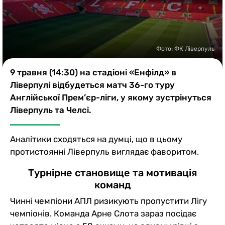
Казино
Фото: ФК Ліверпуль
9 травня (14:30) на стадіоні «Енфілд» в
Ліверпулі відбудеться матч 36-го туру
Англійської Прем’єр-ліги, у якому зустрінуться
Ліверпуль та Челсі.
Аналітики сходяться на думці, що в цьому
протистоянні Ліверпуль виглядає фаворитом.
Турнірне становище та мотивація
команд
Чинні чемпіони АПЛ ризикують пропустити Лігу
чемпіонів. Команда Арне Слота зараз посідає