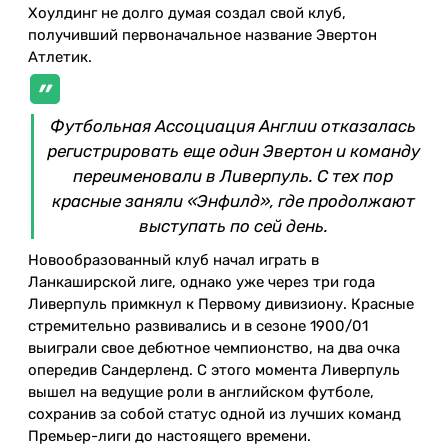
Хоулдинг не долго думая создал свой клуб,
получивший первоначальное название Эвертон
Атлетик.
Футбольная Ассоциация Англии отказалась
регистрировать еще один Эвертон и команду
переименовали в Ливерпуль. С тех пор
красные заняли «Энфилд», где продолжают
выступать по сей день.
Новообразованный клуб начал играть в
Ланкаширской лиге, однако уже через три года
Ливерпуль примкнул к Первому дивизиону. Красные
стремительно развивались и в сезоне 1900/01
выиграли свое дебютное чемпионство, на два очка
опередив Сандерленд. С этого момента Ливерпуль
вышел на ведущие роли в английском футболе,
сохранив за собой статус одной из лучших команд
Премьер-лиги до настоящего времени.