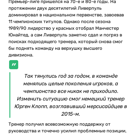
Премьер-лиге пришелся на 70-е и 80-е годы. На
протяжении двух десятилетий Ливерпуль
доминировал в национальном первенстве, завоевав
11 чемпионских титулов. Однако после сезона
1989/90 лидерство у красных отобрал Манчестер
Юнайтед, а сам Ливерпуль заметно сдал и погряз в
поисках подходящего тренера, который снова смог
бы поднять команду на верхушку высшего
дивизиона.
Так тянулись год за годом, в команде
менялись целые поколения игроков, а
чемпионство все никак не приходило.
Изменить ситуацию смог немецкий тренер
Юрген Клопп, возглавивший мерсисайдцев в
2015-м.
Тренер получил всевозможную поддержку от
руководства и точечно усилил проблемные позиции,