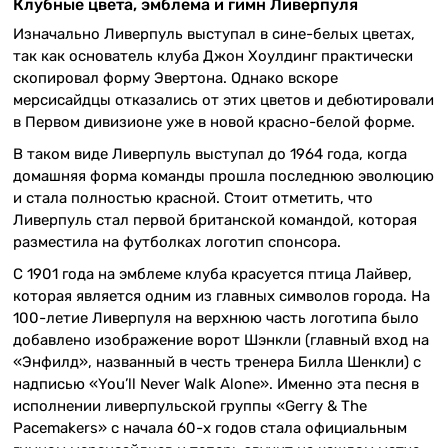
Клубные цвета, эмблема и гимн Ливерпуля
Изначально Ливерпуль выступал в сине-белых цветах,
так как основатель клуба Джон Хоулдинг практически
скопировал форму Эвертона. Однако вскоре
мерсисайдцы отказались от этих цветов и дебютировали
в Первом дивизионе уже в новой красно-белой форме.
В таком виде Ливерпуль выступал до 1964 года, когда
домашняя форма команды прошла последнюю эволюцию
и стала полностью красной. Стоит отметить, что
Ливерпуль стал первой британской командой, которая
разместила на футболках логотип спонсора.
С 1901 года на эмблеме клуба красуется птица Лайвер,
которая является одним из главных символов города. На
100-летие Ливерпуля на верхнюю часть логотипа было
добавлено изображение ворот Шэнкли (главный вход на
«Энфилд», названный в честь тренера Билла Шенкли) с
надписью «You’ll Never Walk Alone». Именно эта песня в
исполнении ливерпульской группы «Gerry & The
Pacemakers» с начала 60-х годов стала официальным