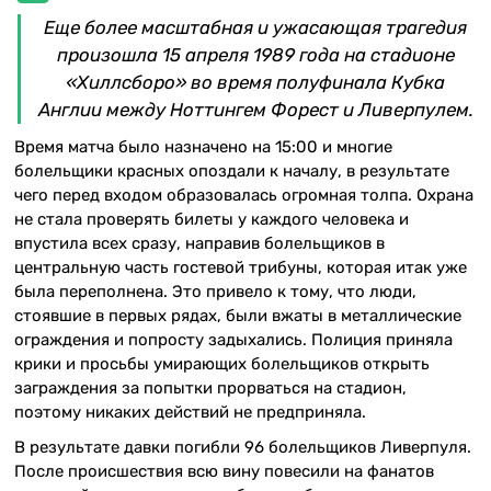
Еще более масштабная и ужасающая трагедия
произошла 15 апреля 1989 года на стадионе
«Хиллсборо» во время полуфинала Кубка
Англии между Ноттингем Форест и Ливерпулем.
Время матча было назначено на 15:00 и многие
болельщики красных опоздали к началу, в результате
чего перед входом образовалась огромная толпа. Охрана
не стала проверять билеты у каждого человека и
впустила всех сразу, направив болельщиков в
центральную часть гостевой трибуны, которая итак уже
была переполнена. Это привело к тому, что люди,
стоявшие в первых рядах, были вжаты в металлические
ограждения и попросту задыхались. Полиция приняла
крики и просьбы умирающих болельщиков открыть
заграждения за попытки прорваться на стадион,
поэтому никаких действий не предприняла.
В результате давки погибли 96 болельщиков Ливерпуля.
После происшествия всю вину повесили на фанатов