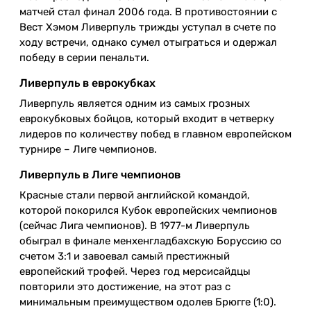
матчей стал финал 2006 года. В противостоянии с
Вест Хэмом Ливерпуль трижды уступал в счете по
ходу встречи, однако сумел отыграться и одержал
победу в серии пенальти.
Ливерпуль в еврокубках
Ливерпуль является одним из самых грозных
еврокубковых бойцов, который входит в четверку
лидеров по количеству побед в главном европейском
турнире – Лиге чемпионов.
Ливерпуль в Лиге чемпионов
Красные стали первой английской командой,
которой покорился Кубок европейских чемпионов
(сейчас Лига чемпионов). В 1977-м Ливерпуль
обыграл в финале менхенгладбахскую Боруссию со
счетом 3:1 и завоевал самый престижный
европейский трофей. Через год мерсисайдцы
повторили это достижение, на этот раз с
минимальным преимуществом одолев Брюгге (1:0).