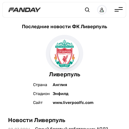
Англия
Последние новости ФК Ливерпуль
Испания
Германия
Италия
Франция
Ливерпуль
Украина
Страна
Англия
ЛЧ
Стадион
Энфилд
ЛЕ
Сайт
www.liverpoolfc.com
ЧЕ-2028
Новости Ливерпуль
Букмекеры
Самый богатый собственник АПЛ?