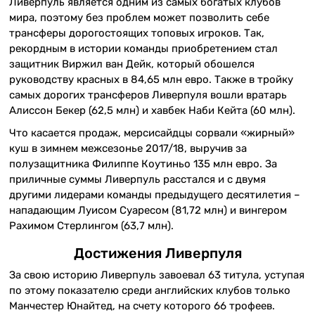
Ливерпуль является одним из самых богатых клубов
мира, поэтому без проблем может позволить себе
трансферы дорогостоящих топовых игроков. Так,
рекордным в истории команды приобретением стал
защитник Виржил ван Дейк, который обошелся
руководству красных в 84,65 млн евро. Также в тройку
самых дорогих трансферов Ливерпуля вошли вратарь
Алиссон Бекер (62,5 млн) и хавбек Наби Кейта (60 млн).
Что касается продаж, мерсисайдцы сорвали «жирный»
куш в зимнем межсезонье 2017/18, выручив за
полузащитника Филиппе Коутиньо 135 млн евро. За
приличные суммы Ливерпуль расстался и с двумя
другими лидерами команды предыдущего десятилетия –
нападающим Луисом Суаресом (81,72 млн) и вингером
Рахимом Стерлингом (63,7 млн).
Достижения Ливерпуля
За свою историю Ливерпуль завоевал 63 титула, уступая
по этому показателю среди английских клубов только
Манчестер Юнайтед, на счету которого 66 трофеев.