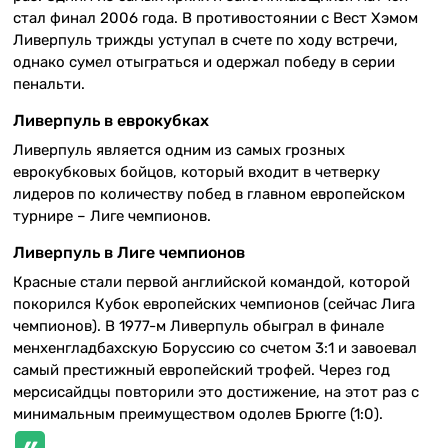
стал финал 2006 года. В противостоянии с Вест Хэмом
Ливерпуль трижды уступал в счете по ходу встречи,
однако сумел отыграться и одержал победу в серии
пенальти.
Ливерпуль в еврокубках
Ливерпуль является одним из самых грозных
еврокубковых бойцов, который входит в четверку
лидеров по количеству побед в главном европейском
турнире – Лиге чемпионов.
Ливерпуль в Лиге чемпионов
Красные стали первой английской командой, которой
покорился Кубок европейских чемпионов (сейчас Лига
чемпионов). В 1977-м Ливерпуль обыграл в финале
менхенгладбахскую Боруссию со счетом 3:1 и завоевал
самый престижный европейский трофей. Через год
мерсисайдцы повторили это достижение, на этот раз с
минимальным преимуществом одолев Брюгге (1:0).