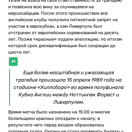
УЕФА не взяла на себя ответственность за трагедию
и повесила всю вину за случившееся на
мерсисайдцев. После этого происшествия все
английские клубы получили пятилетний запрет на
участие в еврокубках, а сам Ливерпуль был
отстранен от европейских соревнований на десять
лет. Позже «красные» подали апелляцию, по итогам
которой срок дисквалификации был сокращен до
шести лет.
Еще более масштабная и ужасающая
трагедия произошла 15 апреля 1989 года на
стадионе «Хиллсборо» во время полуфинала
Кубка Англии между Ноттингем Форест и
Ливерпулем.
Время матча было назначено на 15:00 и многие
болельщики красных опоздали к началу, в
результате чего перед входом образовалась
огромная толпа. Охрана не стала проверять билеты у