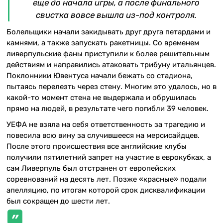
еще до начала игры, а после финального
свистка вовсе вышла из-под контроля.
Болельщики начали закидывать друг друга петардами и
камнями, а также запускать ракетницы. Со временем
ливерпульские фаны приступили к более решительным
действиям и направились атаковать трибуну итальянцев.
Поклонники Ювентуса начали бежать со стадиона,
пытаясь перелезть через стену. Многим это удалось, но в
какой-то момент стена не выдержала и обрушилась
прямо на людей, в результате чего погибли 39 человек.
УЕФА не взяла на себя ответственность за трагедию и
повесила всю вину за случившееся на мерсисайдцев.
После этого происшествия все английские клубы
получили пятилетний запрет на участие в еврокубках, а
сам Ливерпуль был отстранен от европейских
соревнований на десять лет. Позже «красные» подали
апелляцию, по итогам которой срок дисквалификации
был сокращен до шести лет.