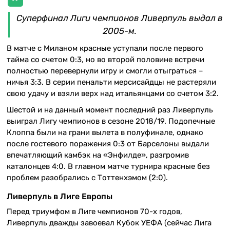
Суперфинал Лиги чемпионов Ливерпуль выдал в
2005-м.
В матче с Миланом красные уступали после первого
тайма со счетом 0:3, но во второй половине встречи
полностью перевернули игру и смогли отыграться –
ничья 3:3. В серии пенальти мерсисайдцы не растеряли
свою удачу и взяли верх над итальянцами со счетом 3:2.
Шестой и на данный момент последний раз Ливерпуль
выиграл Лигу чемпионов в сезоне 2018/19. Подопечные
Клоппа были на грани вылета в полуфинале, однако
после гостевого поражения 0:3 от Барселоны выдали
впечатляющий камбэк на «Энфилде», разгромив
каталонцев 4:0. В главном матче турнира красные без
проблем разобрались с Тоттенхэмом (2:0).
Ливерпуль в Лиге Европы
Перед триумфом в Лиге чемпионов 70-х годов,
Ливерпуль дважды завоевал Кубок УЕФА (сейчас Лига