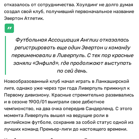
отказалось от сотрудничества. Хоулдинг не долго думая
создал свой клуб, получивший первоначальное название
Эвертон Атлетик.
Футбольная Ассоциация Англии отказалась
регистрировать еще один Эвертон и команду
переименовали в Ливерпуль. С тех пор красные
заняли «Энфилд», где продолжают выступать
по сей день.
Новообразованный клуб начал играть в Ланкаширской
лиге, однако уже через три года Ливерпуль примкнул к
Первому дивизиону. Красные стремительно развивались
и в сезоне 1900/01 выиграли свое дебютное
чемпионство, на два очка опередив Сандерленд. С этого
момента Ливерпуль вышел на ведущие роли в
английском футболе, сохранив за собой статус одной из
лучших команд Премьер-лиги до настоящего времени.