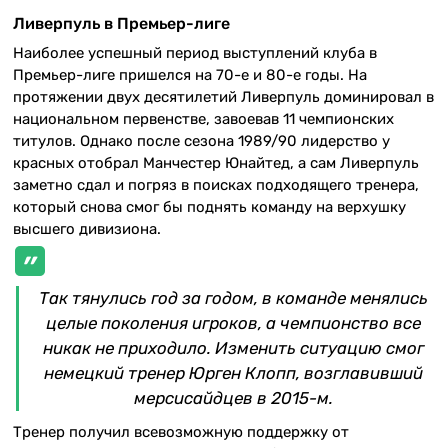
Ливерпуль в Премьер-лиге
Наиболее успешный период выступлений клуба в
Премьер-лиге пришелся на 70-е и 80-е годы. На
протяжении двух десятилетий Ливерпуль доминировал в
национальном первенстве, завоевав 11 чемпионских
титулов. Однако после сезона 1989/90 лидерство у
красных отобрал Манчестер Юнайтед, а сам Ливерпуль
заметно сдал и погряз в поисках подходящего тренера,
который снова смог бы поднять команду на верхушку
высшего дивизиона.
Так тянулись год за годом, в команде менялись
целые поколения игроков, а чемпионство все
никак не приходило. Изменить ситуацию смог
немецкий тренер Юрген Клопп, возглавивший
мерсисайдцев в 2015-м.
Тренер получил всевозможную поддержку от