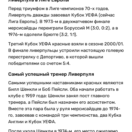
Перед триумфом в Лиге чемпионов 70-х годов,
Ливерпуль дважды завоевал Кубок УЕФА (сейчас
Лига Европы). В 1973-м в двухматчевом финале
мерсисайдцы переиграли Боруссий М (3:0, 0:2), а в
1976-м одолели Брюгге (3:2, 1:1).
Третий Кубок УЕФА красные взяли в сезоне 2000/01.
В финале ливерпульцы устроили настоящую голевую
перестрелку с Депортиво, в которой вышли
победителями со счетом 5:4.
Самый успешный тренер Ливерпуля
Самыми успешными наставниками красных являются
Билл Шенкли и Боб Пейсли. Оба начали работать в
клубе с 1959 года: Шенкли занял пост главного
тренера, а Пейсли был назначен его ассистентом.
Вместе эта пара была у руля мерсисайдцев до 1974-
го, завоевав с командой три чемпионства, два Кубка
Англии и Кубок УЕФА.
После ухода Шенкли в 1974-м, его место ожидаемо