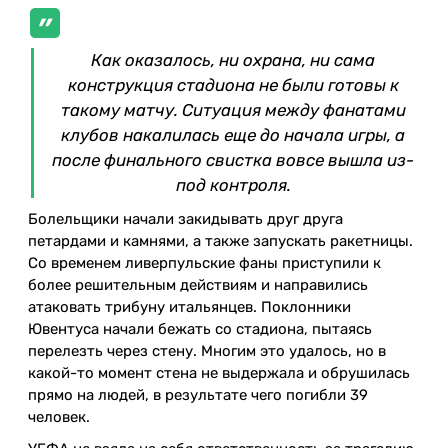
Как оказалось, ни охрана, ни сама
конструкция стадиона не были готовы к
такому матчу. Ситуация между фанатами
клубов накалилась еще до начала игры, а
после финального свистка вовсе вышла из-
под контроля.
Болельщики начали закидывать друг друга
петардами и камнями, а также запускать ракетницы.
Со временем ливерпульские фаны приступили к
более решительным действиям и направились
атаковать трибуну итальянцев. Поклонники
Ювентуса начали бежать со стадиона, пытаясь
перелезть через стену. Многим это удалось, но в
какой-то момент стена не выдержала и обрушилась
прямо на людей, в результате чего погибли 39
человек.