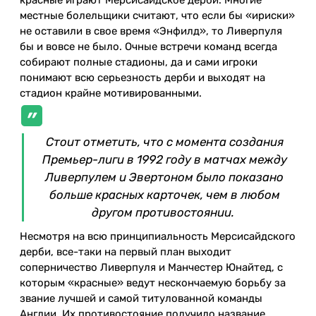
местные болельщики считают, что если бы «ириски»
не оставили в свое время «Энфилд», то Ливерпуля
бы и вовсе не было. Очные встречи команд всегда
собирают полные стадионы, да и сами игроки
понимают всю серьезность дерби и выходят на
стадион крайне мотивированными.
Стоит отметить, что с момента создания
Премьер-лиги в 1992 году в матчах между
Ливерпулем и Эвертоном было показано
больше красных карточек, чем в любом
другом противостоянии.
Несмотря на всю принципиальность Мерсисайдского
дерби, все-таки на первый план выходит
соперничество Ливерпуля и Манчестер Юнайтед, с
которым «красные» ведут нескончаемую борьбу за
звание лучшей и самой титулованной команды
Англии. Их противостояние получило название