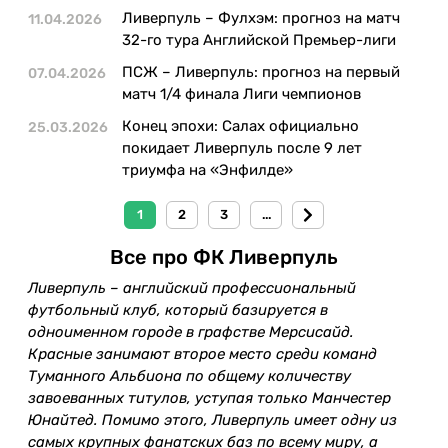
Ливерпуль – Фулхэм: прогноз на матч
11.04.2026
32-го тура Английской Премьер-лиги
ПСЖ – Ливерпуль: прогноз на первый
07.04.2026
матч 1/4 финала Лиги чемпионов
Конец эпохи: Салах официально
25.03.2026
покидает Ливерпуль после 9 лет
триумфа на «Энфилде»
1
2
3
...
Все про ФК Ливерпуль
Ливерпуль – английский профессиональный
футбольный клуб, который базируется в
одноименном городе в графстве Мерсисайд.
Красные занимают второе место среди команд
Туманного Альбиона по общему количеству
завоеванных титулов, уступая только Манчестер
Юнайтед. Помимо этого, Ливерпуль имеет одну из
самых крупных фанатских баз по всему миру, а