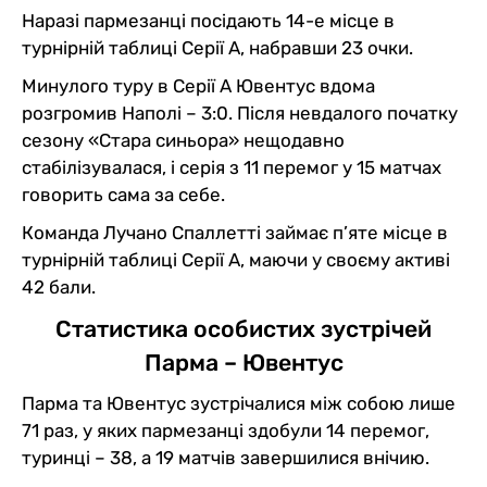
Наразі пармезанці посідають 14-е місце в
турнірній таблиці Серії А, набравши 23 очки.
Минулого туру в Серії А Ювентус вдома
розгромив Наполі – 3:0. Після невдалого початку
сезону «Стара синьора» нещодавно
стабілізувалася, і серія з 11 перемог у 15 матчах
говорить сама за себе.
Команда Лучано Спаллетті займає п’яте місце в
турнірній таблиці Серії А, маючи у своєму активі
42 бали.
Статистика особистих зустрічей
Парма – Ювентус
Парма та Ювентус зустрічалися між собою лише
71 раз, у яких пармезанці здобули 14 перемог,
туринці – 38, а 19 матчів завершилися внічию.