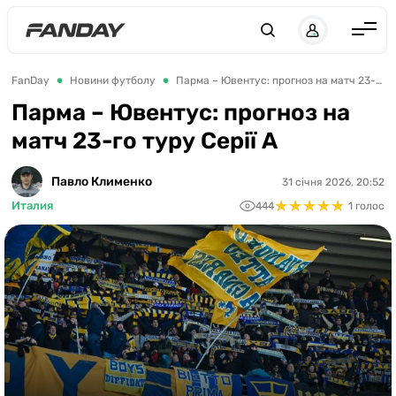
UK
RU
Англія
FanDay
Новини футболу
Парма – Ювентус: прогноз на матч 23-го туру Серії А
Іспанія
Парма – Ювентус: прогноз на
матч 23-го туру Серії А
Німеччина
Італія
Павло Клименко
31 січня 2026, 20:52
★
★
★
★
★
★
★
★
★
★
Франція
Италия
444
1 голос
Україна
ЛЧ
ЛЕ
ЧЕ-2028
Букмекери