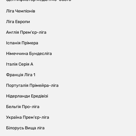
Ліга Чемпіонів
Ліга Европи
Англія Прем'єр-ліга
Іспанія Прімера
Німеччина Бундесліга
Італія Серія А
Франція Ліга 1
Португалія Прімейра-ліга
Нідерланди Ередівізі
Бельгія Про-ліга
Україна Прем'єр-ліга
Білорусь Вища ліга