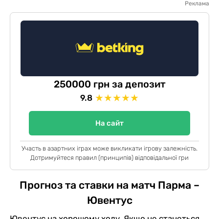
Реклама
250000 грн за депозит
★
★
★
★
★
9.8
На сайт
Участь в азартних іграх може викликати ігрову залежність.
Дотримуйтеся правил (принципів) відповідальної гри
Прогноз та ставки на матч Парма –
Ювентус
Ювентус на хорошому ходу. Якщо не станеться