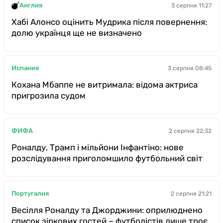
Англия
3 серпня 11:27
Хабі Алонсо оцінить Мудрика після повернення:
долю українця ще не визначено
Испания
3 серпня 08:45
Кохана Мбаппе не витримала: відома актриса
пригрозила судом
ФИФА
2 серпня 22:32
Роналду, Трамп і мільйони Інфантіно: нове
розслідування приголомшило футбольний світ
Португалия
2 серпня 21:21
Весілля Роналду та Джорджини: оприлюднено
список зіркових гостей – футболістів лише троє