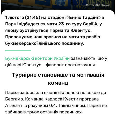
Казино
Фото: ФК Парма
1 лютого (21:45) на стадіоні «Енніо Тардіні» в
Пармі відбудеться матч 23-го туру Серії А, у
якому зустрінуться Парма та Ювентус.
Пропонуємо наш прогноз на матч та розбір
букмекерської лінії цього поєдинку.
Букмекерські контори України
зазначають, що у
цій парі Ювентус – фаворит протистояння.
Турнірне становище та мотивація
команд
Парма завершила січень складною поїздкою до
Бергамо. Команда Карлоса Куести програла
Аталанті з рахунком 0:4. Таким чином, Парма не
забиває в трьох останніх поєдинках.