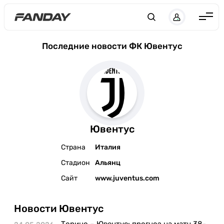
Англия
Последние новости ФК Ювентус
Испания
Германия
Италия
Франция
Ювентус
Украина
Страна
Италия
ЛЧ
Стадион
Альянц
ЛЕ
Сайт
www.juventus.com
ЧЕ-2028
Новости Ювентус
Букмекеры
Торино – Ювентус: прогноз на матч 38-