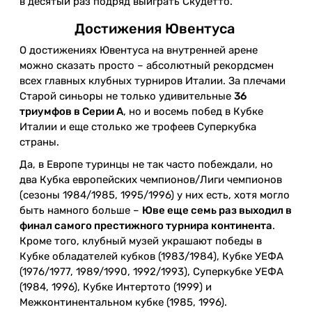
в десятый раз подряд выиграть Скудетто.
Достижения Ювентуса
О достижениях Ювентуса на внутренней арене
можно сказать просто – абсолютный рекордсмен
всех главных клубных турниров Италии. За плечами
Старой синьоры не только удивительные
36
триумфов в Серии А
, но и восемь побед в Кубке
Италии и еще столько же трофеев Суперкубка
страны.
Да, в Европе туринцы не так часто побеждали, но
два Кубка европейских чемпионов/Лиги чемпионов
(сезоны 1984/1985, 1995/1996) у них есть, хотя могло
быть намного больше –
Юве еще семь раз выходил в
финал самого престижного турнира континента
.
Кроме того, клубный музей украшают победы в
Кубке обладателей кубков (1983/1984), Кубке УЕФА
(1976/1977, 1989/1990, 1992/1993), Суперкубке УЕФА
(1984, 1996), Кубке Интертото (1999) и
Межконтинентальном кубке (1985, 1996).