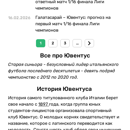
ответный матч 1/16 финала Лиги
чемпионов
Галатасарай – Ювентус: прогноз на
16.02.2026
первый матч 1/16 финала Лиги
чемпионов
1
2
3
...
Все про Ювентус
Старая синьора - безусловный лидер итальянского
футбола последнего десятилетия - девять подряд
чемпионство с 2012 по 2020 год.
История Ювентуса
История самого титулованного клуба Италии берет
свое начало с
1897
года, когда группа юных
студентов-лицеистов организовала спортивный
клуб Ювентус. О молодых корнях свидетельствует и
название, которое с латинского переводится как
молодость. Спустя шесть клуб обрел свои нынешние