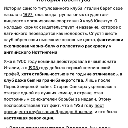
История самого титулованного клуба Италии берет свое
начало с
1897
года, когда группа юных студентов-
лицеистов организовала спортивный клуб Ювентус. О
молодых корнях свидетельствует и название, которое с
латинского переводится как молодость. Спустя шесть
клуб обрел свои нынешние основные цвета,
фактически
скопировав черно-белую полосатую раскраску у
английского Ноттингема
.
Уже в 1900 году команда дебютировала в чемпионате
Италии, а в
1905
году добыла первый чемпионский
трофей,
хотя стабильностью в те годы не отличалась, а
клуб даже был на грани банкротства
. Лишь после
Первой мировой войны Старая Синьора укрепилась в
статусе одной из лучших команд в стране, став
постоянным соискателем борьбы за медали. Этому
поспособствовал тот факт, что в 1923 году
пост
президента клуба занял Эдоардо Аньелли
, и это была
настоящая революция
.