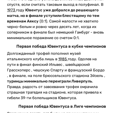
спустя, если считать таковым выход в полуфинал. В
1973
году
Ювентус уже добрался до решающего
матча, но в финале уступили блестящему по тем
временам Аяксу
(0:1). Самой малости не хватило
черно-белым и ровно через десять лет, когда их
соперником в финале был немецкий Гамбург - вновь
минимальное поражение со счетом 0:1.
Первая победа Ювентуса в кубке чемпионов
Долгожданный трофей пополнил музей
итальянского клуба лишь в
1985
году. Одолев на
пути в финал финский Ильвес , швейцарский
Грассхоперс , чешскую Спарту и французский Бордо
, в финале, на поле брюссельского стадиона Эйзель ,
туринцы минимально переиграли Ливерпуль
.
Правда, радость от завоевания трофея омрачила
страшная трагедия на стадионе, которая привела к
гибели 39-ти болельщиков Ювентуса.
Первая победа Ювентуса в Лиге чемпионов