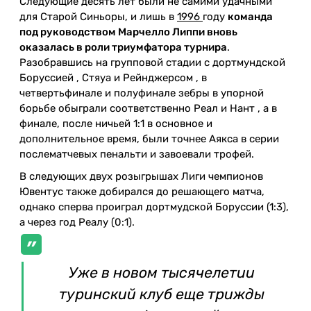
Следующие десять лет были не самими удачными
для Старой Синьоры, и лишь в
1996
году
команда
под руководством Марчелло Липпи вновь
оказалась в роли триумфатора турнира
.
Разобравшись на групповой стадии с дортмундской
Боруссией , Стяуа и Рейнджерсом , в
четвертьфинале и полуфинале зебры в упорной
борьбе обыграли соответственно Реал и Нант , а в
финале, после ничьей 1:1 в основное и
дополнительное время, были точнее Аякса в серии
послематчевых пенальти и завоевали трофей.
В следующих двух розыгрышах Лиги чемпионов
Ювентус также добирался до решающего матча,
однако сперва проиграл дортмудской Боруссии (1:3),
а через год Реалу (0:1).
Уже в новом тысячелетии
туринский клуб еще трижды