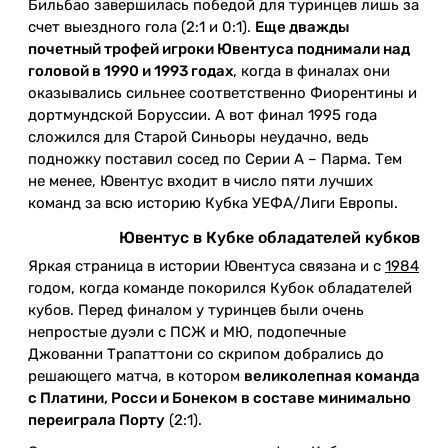
Бильбао завершилась победой для туринцев лишь за
счет выездного гола (2:1 и 0:1).
Еще дважды
почетный трофей игроки Ювентуса поднимали над
головой в 1990 и 1993 годах
, когда в финалах они
оказывались сильнее соответственно Фиорентины и
дортмундской Боруссии. А вот финал 1995 года
сложился для Старой Синьоры неудачно, ведь
подножку поставил сосед по Серии А – Парма. Тем
не менее, Ювентус входит в число пяти лучших
команд за всю историю Кубка УЕФА/Лиги Европы.
Ювентус в Кубке обладателей кубков
Яркая страница в истории Ювентуса связана и с
1984
годом, когда команде покорился Кубок обладателей
кубов. Перед финалом у туринцев были очень
непростые дуэли с ПСЖ и МЮ, подопечные
Джованни Трапаттони со скрипом добрались до
решающего матча, в котором
великолепная команда
с Платини, Росси и Бонеком в составе минимально
переиграла Порту
(2:1).