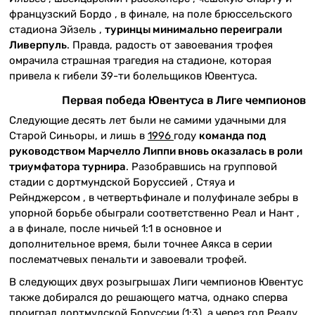
французский Бордо , в финале, на поле брюссельского
стадиона Эйзель ,
туринцы минимально переиграли
Ливерпуль
. Правда, радость от завоевания трофея
омрачила страшная трагедия на стадионе, которая
привела к гибели 39-ти болельщиков Ювентуса.
Первая победа Ювентуса в Лиге чемпионов
Следующие десять лет были не самими удачными для
Старой Синьоры, и лишь в
1996
году
команда под
руководством Марчелло Липпи вновь оказалась в роли
триумфатора турнира
. Разобравшись на групповой
стадии с дортмундской Боруссией , Стяуа и
Рейнджерсом , в четвертьфинале и полуфинале зебры в
упорной борьбе обыграли соответственно Реал и Нант ,
а в финале, после ничьей 1:1 в основное и
дополнительное время, были точнее Аякса в серии
послематчевых пенальти и завоевали трофей.
В следующих двух розыгрышах Лиги чемпионов Ювентус
также добирался до решающего матча, однако сперва
проиграл дортмудской Боруссии (1:3), а через год Реалу