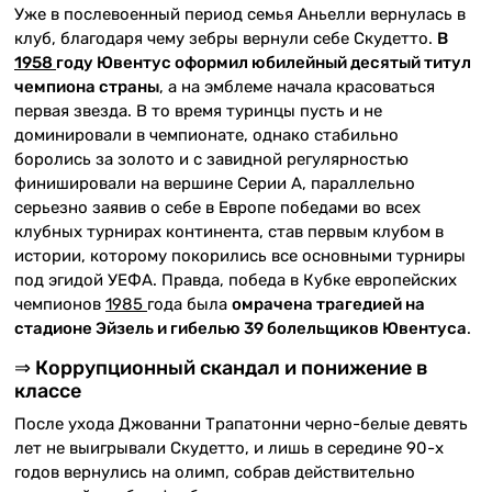
Уже в послевоенный период семья Аньелли вернулась в
клуб, благодаря чему зебры вернули себе Скудетто.
В
1958
году Ювентус оформил юбилейный десятый титул
чемпиона страны
, а на эмблеме начала красоваться
первая звезда. В то время туринцы пусть и не
доминировали в чемпионате, однако стабильно
боролись за золото и с завидной регулярностью
финишировали на вершине Серии А, параллельно
серьезно заявив о себе в Европе победами во всех
клубных турнирах континента, став первым клубом в
истории, которому покорились все основными турниры
под эгидой УЕФА. Правда, победа в Кубке европейских
чемпионов
1985
года была
омрачена трагедией на
стадионе Эйзель и гибелью 39 болельщиков Ювентуса
.
⇒ Коррупционный скандал и понижение в
классе
После ухода Джованни Трапатонни черно-белые девять
лет не выигрывали Скудетто, и лишь в середине 90-х
годов вернулись на олимп, собрав действительно