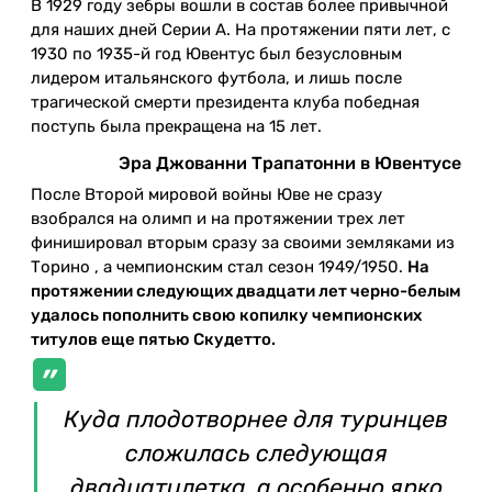
В 1929 году зебры вошли в состав более привычной
для наших дней Серии А. На протяжении пяти лет, с
1930 по 1935-й год Ювентус был безусловным
лидером итальянского футбола, и лишь после
трагической смерти президента клуба победная
поступь была прекращена на 15 лет.
Эра Джованни Трапатонни в Ювентусе
После Второй мировой войны Юве не сразу
взобрался на олимп и на протяжении трех лет
финишировал вторым сразу за своими земляками из
Торино , а чемпионским стал сезон 1949/1950.
На
протяжении следующих двадцати лет черно-белым
удалось пополнить свою копилку чемпионских
титулов еще пятью Скудетто.
Куда плодотворнее для туринцев
сложилась следующая
двадцатилетка, а особенно ярко