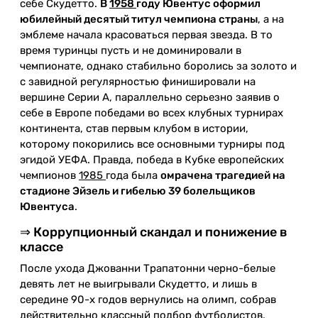
себе Скудетто.
В
1958
году Ювентус оформил
юбилейный десятый титул чемпиона страны
, а на
эмблеме начала красоваться первая звезда. В то
время туринцы пусть и не доминировали в
чемпионате, однако стабильно боролись за золото и
с завидной регулярностью финишировали на
вершине Серии А, параллельно серьезно заявив о
себе в Европе победами во всех клубных турнирах
континента, став первым клубом в истории,
которому покорились все основными турниры под
эгидой УЕФА. Правда, победа в Кубке европейских
чемпионов
1985
года была
омрачена трагедией на
стадионе Эйзель и гибелью 39 болельщиков
Ювентуса
.
⇒ Коррупционный скандал и понижение в
классе
После ухода Джованни Трапатонни черно-белые
девять лет не выигрывали Скудетто, и лишь в
середине 90-х годов вернулись на олимп, собрав
действительно классный подбор футболистов,