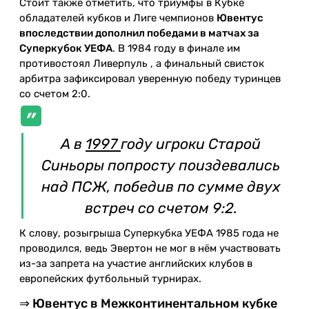
Стоит также отметить, что триумфы в Кубке
обладателей кубков и Лиге чемпионов
Ювентус
впоследствии дополнил победами в матчах за
Суперкубок УЕФА
. В 1984 году в финале им
противостоял Ливерпуль , а финальный свисток
арбитра зафиксировал уверенную победу туринцев
со счетом 2:0.
А в
1997
году игроки Старой
Синьоры попросту поиздевались
над ПСЖ, победив по сумме двух
встреч со счетом 9:2.
К слову, розыгрыша Суперкубка УЕФА 1985 года не
проводился, ведь Эвертон не мог в нём участвовать
из-за запрета на участие английских клубов в
европейских футбольный турнирах.
⇒ Ювентус в Межконтинентальном кубке