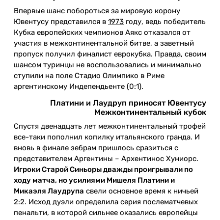
Впервые шанс побороться за мировую корону
Ювентусу представился в
1973
году, ведь победитель
Кубка европейских чемпионов Аякс отказался от
участия в межконтинентальной битве, а заветный
пропуск получил финалист еврокубка. Правда, своим
шансом туринцы не воспользовались и минимально
ступили на поле Стадио Олимпико в Риме
аргентинскому Индепендьенте (0:1).
Платини и Лаудруп приносят Ювентусу
Межконтинентальный кубок
Спустя двенадцать лет межконтинентальный трофей
все-таки пополнил копилку итальянского гранда. И
вновь в финале зебрам пришлось сразиться с
представителем Аргентины – Архентинос Хуниорс.
Игроки Старой Синьоры дважды проигрывали по
ходу матча, но усилиями Мишеля Платини и
Микаэля Лаудрупа
свели основное время к ничьей
2:2. Исход дуэли определила серия послематчевых
пенальти, в которой сильнее оказались европейцы