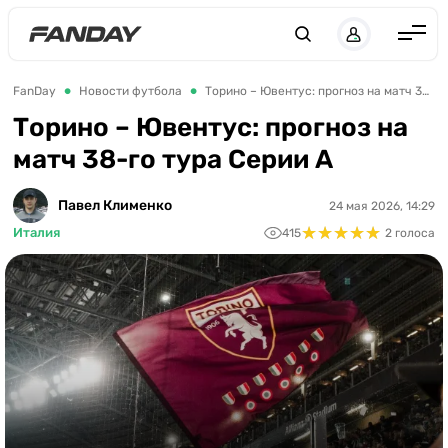
UK
RU
Англия
FanDay
Новости футбола
Торино – Ювентус: прогноз на матч 38-го тура Серии А
Испания
Торино – Ювентус: прогноз на
матч 38-го тура Серии А
Германия
Италия
Павел Клименко
24 мая 2026, 14:29
★
★
★
★
★
★
★
★
★
★
Франция
Италия
415
2 голоса
Украина
ЛЧ
ЛЕ
ЧЕ-2028
Букмекеры