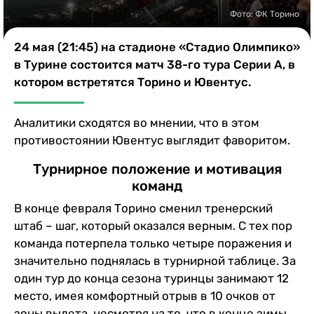
Казино
Фото: ФК Торино
24 мая (21:45) на стадионе «Стадио Олимпико»
в Турине состоится матч 38-го тура Серии А, в
котором встретятся Торино и Ювентус.
Аналитики сходятся во мнении, что в этом
противостоянии Ювентус выглядит фаворитом.
Турнирное положение и мотивация
команд
В конце февраля Торино сменил тренерский
штаб – шаг, который оказался верным. С тех пор
команда потерпела только четыре поражения и
значительно поднялась в турнирной таблице. За
один тур до конца сезона туринцы занимают 12
место, имея комфортный отрыв в 10 очков от
зоны вылета, несмотря на то, что в конце зимы