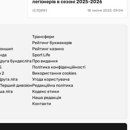
легіонерів в сезоні 2025-2026
70991
18 липня 2023, 09:04
Трансфери
Рейтинг букмекерів
іоншип
Рейтинг казино
унда
Sport Life
руга бундесліга
Про видання
Б
Політика конфіденційності
 2
Використання cookies
руга ліга
Угода користувача
Перший дивізіон
Редакційна політика
ша ліга
Кодекс етики
Наша редакція
Контакти