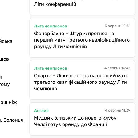
Ліги конференцій
Лига чемпионов
5 серпня 10:51
Фенербахче – Штурм: прогноз на
перший матч третього кваліфікаційного
йська
раунду Ліги чемпіонів
йшов
Лига чемпионов
4 серпня 16:43
Спарта – Ліон: прогноз на перший матч
и
третього кваліфікаційного раунду Ліги
тому
чемпіонів
ерш ніж
Англия
4 серпня 11:39
Мудрик близький до нового клубу:
, Болонья
Челсі готує оренду до Франції