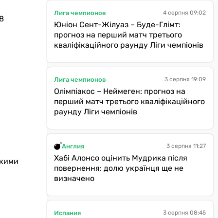
Лига чемпионов
4 серпня 09:02
8
Юніон Сент-Жілуаз – Буде-Глімт:
прогноз на перший матч третього
кваліфікаційного раунду Ліги чемпіонів
Лига чемпионов
3 серпня 19:09
Олімпіакос – Неймеген: прогноз на
перший матч третього кваліфікаційного
раунду Ліги чемпіонів
Англия
3 серпня 11:27
Хабі Алонсо оцінить Мудрика після
акими
повернення: долю українця ще не
визначено
Испания
3 серпня 08:45