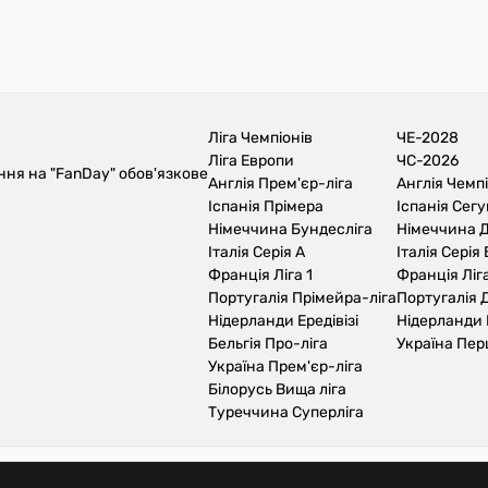
Ліга Чемпіонів
ЧЕ-2028
Ліга Европи
ЧС-2026
ння на "FanDay" обов'язкове
Англія Прем'єр-ліга
Англія Чемп
Іспанія Прімера
Іспанія Сег
Німеччина Бундесліга
Німеччина Д
Італія Серія А
Італія Серія 
Франція Ліга 1
Франція Ліга
Португалія Прімейра-ліга
Португалія Д
Нідерланди Ередівізі
Нідерланди 
Бельгія Про-ліга
Україна Пер
Україна Прем'єр-ліга
Білорусь Вища ліга
Туреччина Суперліга