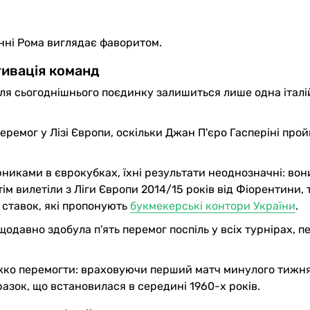
янні Рома виглядає фаворитом.
ивація команд
сля сьогоднішнього поєдинку залишиться лише одна італі
ремог у Лізі Європи, оскільки Джан П'єро Гасперіні про
рниками в єврокубках, їхні результати неоднозначні: вон
ім вилетіли з Ліги Європи 2014/15 років від Фіорентини, 
 ставок, які пропонують
букмекерські контори України
.
одавно здобула п'ять перемог поспіль у всіх турнірах, п
ажко перемогти: враховуючи перший матч минулого тижня
азок, що встановилася в середині 1960-х років.