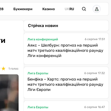
28
Букмекери
Казино
UK
RU
Стрічка новин
ги
Лига конференций
6 серпня 17:51
Аякс – Шелбурн: прогноз на перший
матч третього кваліфікаційного раунду
Ліги конференцій
★
★
★
★
1 голос
Лига Европы
6 серпня 17:32
Бенфіка – Хартс: прогноз на перший
матч третього кваліфікаційного раунду
Ліги Європи
Лига Европы
6 серпня 16:47