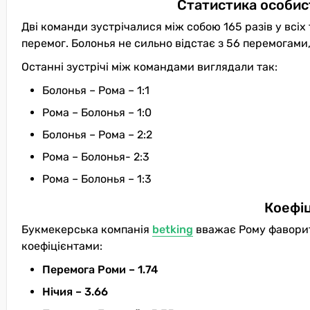
Статистика особис
Дві команди зустрічалися між собою 165 разів у всіх
перемог. Болонья не сильно відстає з 56 перемогами
Останні зустрічі між командами виглядали так:
Болонья – Рома – 1:1
Рома – Болонья – 1:0
Болонья – Рома – 2:2
Рома – Болонья- 2:3
Рома – Болонья – 1:3
Коефіц
Букмекерська компанія
betking
вважає Рому фаворит
коефіцієнтами:
Перемога Роми – 1.74
Нічия – 3.66