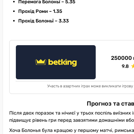
Перемога Болоньї – 5.35
Прохід Роми – 1.35
Прохід Болоньї – 3.33
250000 
9.8
Участь в азартних іграх може викликати ігрову
Прогноз та ста
Після двох поразок та нічиєї у трьох поспіль виїзних
підвищує рівень гри перед завзятими домашніми вб
Хоча Болонья була кращою у першому матчі, римська