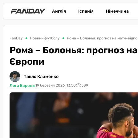
Англія
Іспанія
Німеччина
FanDay
Новини футболу
Рома – Болонья: прогноз на матч-відпов
Рома – Болонья: прогноз на
Європи
Павло Клименко
Лига Европы
19 березня 2026, 13:50
589