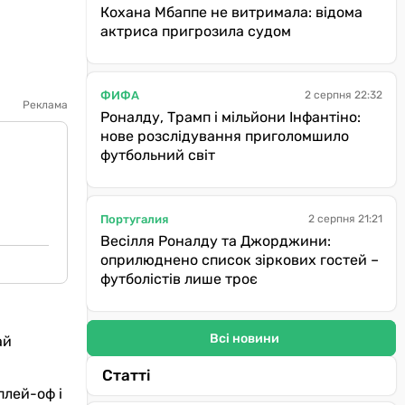
Кохана Мбаппе не витримала: відома
актриса пригрозила судом
ФИФА
2 серпня 22:32
Реклама
Роналду, Трамп і мільйони Інфантіно:
нове розслідування приголомшило
футбольний світ
Португалия
2 серпня 21:21
Весілля Роналду та Джорджини:
оприлюднено список зіркових гостей –
футболістів лише троє
Всі новини
ай
Статті
плей-оф і