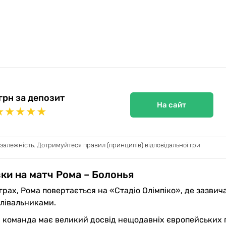
грн за депозит
На сайт
★
★
★
★
★
 залежність. Дотримуйтеся правил (принципів) відповідальної гри
вки на матч Рома – Болонья
 іграх, Рома повертається на «Стадіо Олімпіко», де зазвич
олівальниками.
 команда має великий досвід нещодавніх європейських 