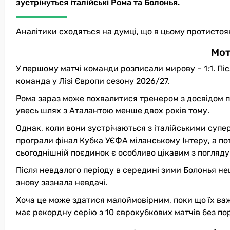
зустрінуться італійські Рома та Болонья.
Аналітики сходяться на думці, що в цьому протисто
Мот
У першому матчі команди розписали мирову – 1:1. Пі
команда у Лізі Європи сезону 2026/27.
Рома зараз може похвалитися тренером з досвідом пе
увесь шлях з Аталантою менше двох років тому.
Однак, коли вони зустрічаються з італійськими супе
програли фінал Кубка УЄФА міланському Інтеру, а пот
сьогоднішній поєдинок є особливо цікавим з погляду
Після невдалого періоду в середині зими Болонья нещ
знову зазнала невдачі.
Хоча це може здатися малоймовірним, поки що їх в
має рекордну серію з 10 єврокубкових матчів без пор