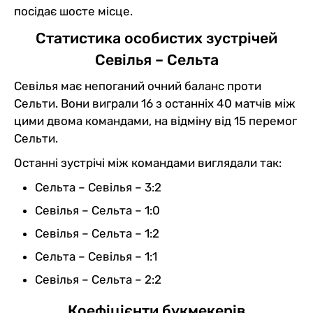
посідає шосте місце.
Статистика особистих зустрічей
Севілья – Сельта
Севілья має непоганий очний баланс проти
Сельти. Вони виграли 16 з останніх 40 матчів між
цими двома командами, на відміну від 15 перемог
Сельти.
Останні зустрічі між командами виглядали так:
Сельта – Севілья – 3:2
Севілья – Сельта – 1:0
Севілья – Сельта – 1:2
Сельта – Севілья – 1:1
Севілья – Сельта – 2:2
Коефіцієнти букмекерів