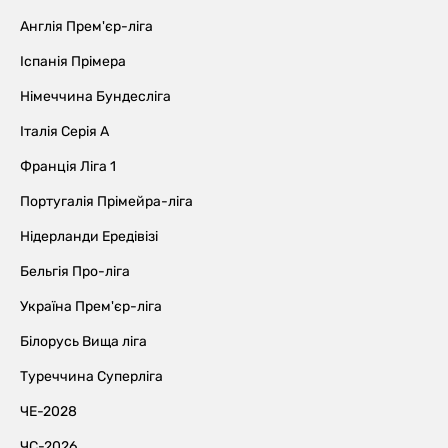
Англія Прем'єр-ліга
Іспанія Прімера
Німеччина Бундесліга
Італія Серія А
Франція Ліга 1
Португалія Прімейра-ліга
Нідерланди Ередівізі
Бельгія Про-ліга
Україна Прем'єр-ліга
Білорусь Вища ліга
Туреччина Суперліга
ЧЕ-2028
ЧС-2026