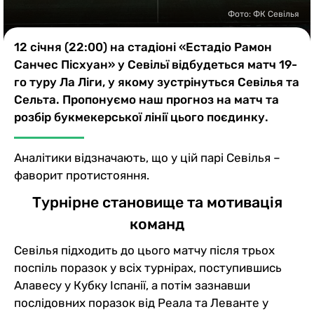
Казино
Фото: ФК Севілья
12 січня (22:00) на стадіоні «Естадіо Рамон
Санчес Пісхуан» у Севільї відбудеться матч 19-
го туру Ла Ліги, у якому зустрінуться Севілья та
Сельта. Пропонуємо наш прогноз на матч та
розбір букмекерської лінії цього поєдинку.
Аналітики відзначають, що у цій парі Севілья –
фаворит протистояння.
Турнірне становище та мотивація
команд
Севілья підходить до цього матчу після трьох
поспіль поразок у всіх турнірах, поступившись
Алавесу у Кубку Іспанії, а потім зазнавши
послідовних поразок від Реала та Леванте у