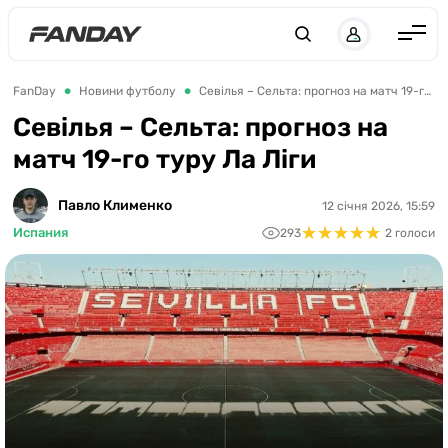
UK
RU
Англія
FanDay
Новини футболу
Севілья – Сельта: прогноз на матч 19-го туру Ла Ліги
Іспанія
Севілья – Сельта: прогноз на
матч 19-го туру Ла Ліги
Німеччина
Італія
Павло Клименко
12 січня 2026, 15:59
★
★
★
★
★
★
★
★
★
★
Франція
Испания
293
2 голоси
Україна
ЛЧ
ЛЕ
ЧЕ-2028
Букмекери