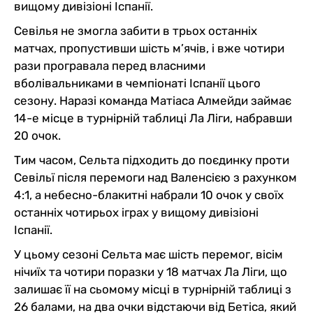
вищому дивізіоні Іспанії.
Севілья не змогла забити в трьох останніх
матчах, пропустивши шість м’ячів, і вже чотири
рази програвала перед власними
вболівальниками в чемпіонаті Іспанії цього
сезону. Наразі команда Матіаса Алмейди займає
14-е місце в турнірній таблиці Ла Ліги, набравши
20 очок.
Тим часом, Сельта підходить до поєдинку проти
Севільї після перемоги над Валенсією з рахунком
4:1, а небесно-блакитні набрали 10 очок у своїх
останніх чотирьох іграх у вищому дивізіоні
Іспанії.
У цьому сезоні Сельта має шість перемог, вісім
нічиїх та чотири поразки у 18 матчах Ла Ліги, що
залишає її на сьомому місці в турнірній таблиці з
26 балами, на два очки відстаючи від Бетіса, який