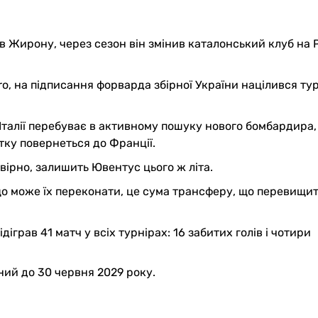
в Жирону, через сезон він змінив каталонський клуб на Р
ero, на підписання форварда збірної України націлився т
Італії перебуває в активному пошуку нового бомбардира
ку повернеться до Франції.
ірно, залишить Ювентус цього ж літа.
що може їх переконати, це сума трансферу, що перевищит
іграв 41 матч у всіх турнірах: 16 забитих голів і чотири
ий до 30 червня 2029 року.