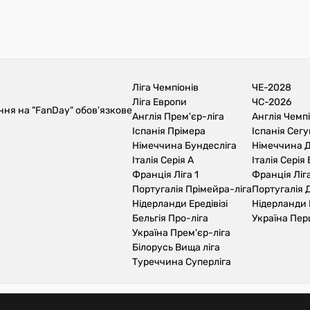
Ліга Чемпіонів
ЧЕ-2028
Ліга Европи
ЧС-2026
ння на "FanDay" обов'язкове
Англія Прем'єр-ліга
Англія Чемп
Іспанія Прімера
Іспанія Сег
Німеччина Бундесліга
Німеччина Д
Італія Серія А
Італія Серія 
Франція Ліга 1
Франція Ліга
Португалія Прімейра-ліга
Португалія Д
Нідерланди Ередівізі
Нідерланди 
Бельгія Про-ліга
Україна Пер
Україна Прем'єр-ліга
Білорусь Вища ліга
Туреччина Суперліга