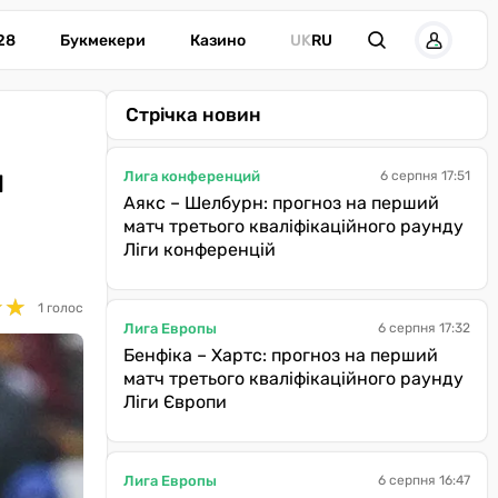
28
Букмекери
Казино
UK
RU
Стрічка новин
и
Лига конференций
6 серпня 17:51
Аякс – Шелбурн: прогноз на перший
матч третього кваліфікаційного раунду
Ліги конференцій
★
★
★
★
1 голос
Лига Европы
6 серпня 17:32
Бенфіка – Хартс: прогноз на перший
матч третього кваліфікаційного раунду
Ліги Європи
Лига Европы
6 серпня 16:47