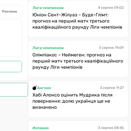
Лига чемпионов
4 серпня 09:02
Реклама
Юніон Сент-Жілуаз – Буде-Глімт:
прогноз на перший матч третього
кваліфікаційного раунду Ліги чемпіонів
Лига чемпионов
3 серпня 19:09
Олімпіакос – Неймеген: прогноз на
перший матч третього кваліфікаційного
раунду Ліги чемпіонів
Англия
3 серпня 11:27
Хабі Алонсо оцінить Мудрика після
повернення: долю українця ще не
визначено
Испания
3 серпня 08:45