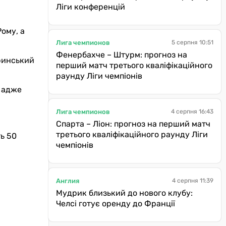
Ліги конференцій
ому, а
Лига чемпионов
5 серпня 10:51
Фенербахче – Штурм: прогноз на
уринський
перший матч третього кваліфікаційного
раунду Ліги чемпіонів
, адже
Лига чемпионов
4 серпня 16:43
Спарта – Ліон: прогноз на перший матч
третього кваліфікаційного раунду Ліги
ь 50
чемпіонів
Англия
4 серпня 11:39
Мудрик близький до нового клубу:
Челсі готує оренду до Франції