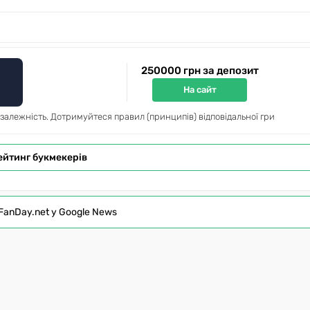
250000 грн за депозит
На сайт
 залежність. Дотримуйтеся правил (принципів) відповідальної гри
ейтинг букмекерів
FanDay.net у Google News