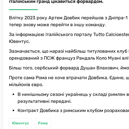
італійським гранд цікавиться форвардом.
Влітку 2023 року Артем Довбик перейшов з Дніпра-1 
тепер знову може перейти в іншу команду.
За інформацією італійського порталу Tutto Calcioest
Ювентус.
Зазначається, що наразі найбільш титулованих клуб 
орендований з ПСЖ француз Рандаль Коло Муані вліт
Більш того, сербський форвард Душан Влахович, ймов
Проте сама Рома не хоче втрачати Довбика. Єдине, 
мільйонів євро.
В нинішньому сезоні українець у складі римлян від
результативні передачі.
Контракт Довбика з римським клубом розрахован
Ювентус
Рома