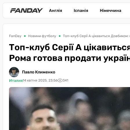
Англія
Іспанія
Німеччина
FanDay
Новини футболу
Топ-клуб Серії А цікавиться Довбиком:
Топ-клуб Серії А цікавитьс
Рома готова продати украї
Павло Клименко
Италия
14 квітня 2025, 23:56
341