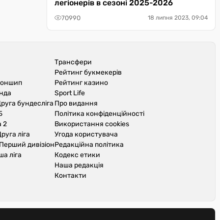
легіонерів в сезоні 2025-2026
70990
18 липня 2023, 09:04
Трансфери
Рейтинг букмекерів
іоншип
Рейтинг казино
унда
Sport Life
руга бундесліга
Про видання
Б
Політика конфіденційності
 2
Використання cookies
руга ліга
Угода користувача
Перший дивізіон
Редакційна політика
ша ліга
Кодекс етики
Наша редакція
Контакти