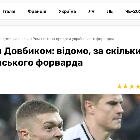
Італія
Франція
Україна
ЛЧ
ЛЕ
ЧЕ-20
 відомо, за скільки Рома готова продати українського форварда
я Довбиком: відомо, за скільк
нського форварда
★
★
★
★
★
★