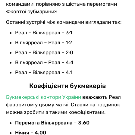
командами, порівняно з шістьма перемогами
«жовтої субмарини».
Останні зустрічі між командами виглядали так:
Реал – Вільярреал – 3:1
Вільярреал – Реал – 1:2
Реал – Вільярреал – 2:0
Вільярреал – Реал – 4:4
Реал – Вільярреал – 4:1
Коефіцієнти букмекерів
Букмекерські контори України
вважають Реал
фаворитом у цьому матчі. Ставки на поєдинок
можна зробити з такими коефіцієнтами.
Перемога Вільярреала – 3.60
Нічия – 4.00