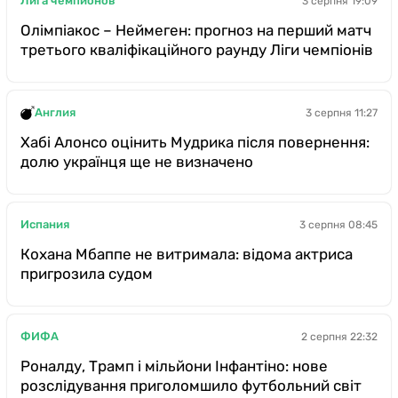
Лига чемпионов
3 серпня 19:09
Олімпіакос – Неймеген: прогноз на перший матч
третього кваліфікаційного раунду Ліги чемпіонів
Англия
3 серпня 11:27
Хабі Алонсо оцінить Мудрика після повернення:
долю українця ще не визначено
Испания
3 серпня 08:45
Кохана Мбаппе не витримала: відома актриса
пригрозила судом
ФИФА
2 серпня 22:32
Роналду, Трамп і мільйони Інфантіно: нове
розслідування приголомшило футбольний світ