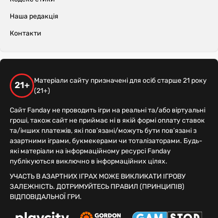
Наша редакція
Контакти
Матеріали сайту призначені для осіб старше 21 року
21+
(21+)
Сайт Fanday не проводить ігри на реальні та/або віртуальні
гроші, також сайт не приймає ні в якій формі оплату ставок
та/інших платежів, які пов’язані/можуть бути пов’язані з
азартними іграми, букмекерами чи тоталізаторами. Будь-
які матеріали на інформаційному ресурсі Fanday
публікуються виключно в інформаційних цілях.
УЧАСТЬ В АЗАРТНИХ ІГРАХ МОЖЕ ВИКЛИКАТИ ІГРОВУ
ЗАЛЕЖНІСТЬ. ДОТРИМУЙТЕСЬ ПРАВИЛ (ПРИНЦИПІВ)
ВІДПОВІДАЛЬНОЇ ГРИ.