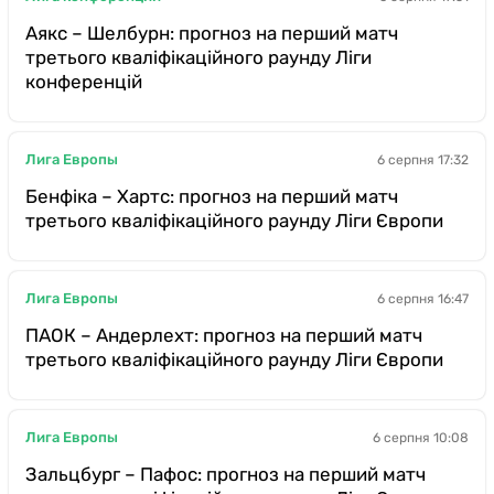
Аякс – Шелбурн: прогноз на перший матч
третього кваліфікаційного раунду Ліги
конференцій
Лига Европы
6 серпня 17:32
Бенфіка – Хартс: прогноз на перший матч
третього кваліфікаційного раунду Ліги Європи
Лига Европы
6 серпня 16:47
ПАОК – Андерлехт: прогноз на перший матч
третього кваліфікаційного раунду Ліги Європи
Лига Европы
6 серпня 10:08
Зальцбург – Пафос: прогноз на перший матч