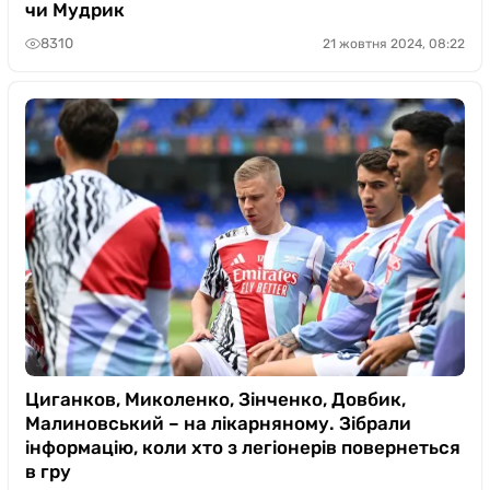
чи Мудрик
8310
21 жовтня 2024, 08:22
Циганков, Миколенко, Зінченко, Довбик,
Малиновський – на лікарняному. Зібрали
інформацію, коли хто з легіонерів повернеться
в гру