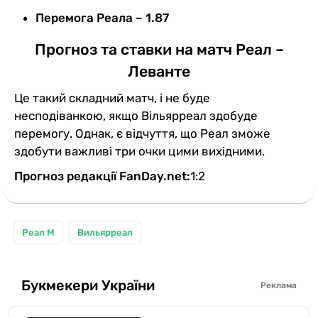
Перемога Реала – 1.87
Прогноз та ставки на матч Реал –
Леванте
Це такий складний матч, і не буде
несподіванкою, якщо Вільярреал здобуде
перемогу. Однак, є відчуття, що Реал зможе
здобути важливі три очки цими вихідними.
Прогноз редакції FanDay.net:
1:2
Реал М
Вильярреал
Букмекери України
Реклама