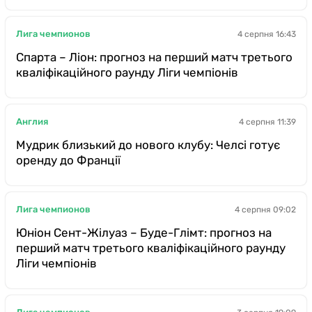
Лига чемпионов
4 серпня 16:43
Спарта – Ліон: прогноз на перший матч третього
кваліфікаційного раунду Ліги чемпіонів
Англия
4 серпня 11:39
Мудрик близький до нового клубу: Челсі готує
оренду до Франції
Лига чемпионов
4 серпня 09:02
Юніон Сент-Жілуаз – Буде-Глімт: прогноз на
перший матч третього кваліфікаційного раунду
Ліги чемпіонів