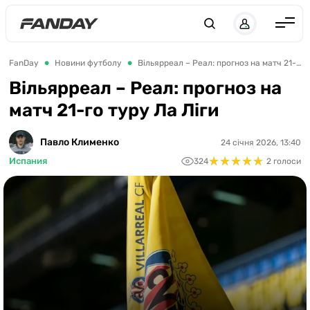
UK
RU
Англія
FanDay
Новини футболу
Вільярреал – Реал: прогноз на матч 21-го туру Ла Ліги
Іспанія
Вільярреал – Реал: прогноз на
матч 21-го туру Ла Ліги
Німеччина
Італія
Павло Клименко
24 січня 2026, 13:40
★
★
★
★
★
★
★
★
★
★
Франція
Испания
324
2 голоси
Україна
ЛЧ
ЛЕ
ЧЕ-2028
Букмекери