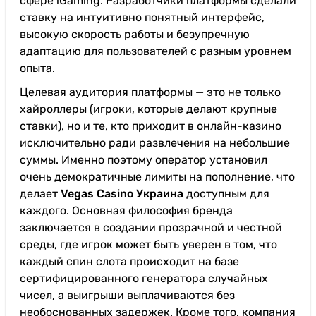
сфере iGaming. Разработчики платформы сделали
ставку на интуитивно понятный интерфейс,
высокую скорость работы и безупречную
адаптацию для пользователей с разным уровнем
опыта.
Целевая аудитория платформы — это не только
хайроллеры (игроки, которые делают крупные
ставки), но и те, кто приходит в онлайн-казино
исключительно ради развлечения на небольшие
суммы. Именно поэтому оператор установил
очень демократичные лимиты на пополнение, что
делает
Vegas Casino Украина
доступным для
каждого. Основная философия бренда
заключается в создании прозрачной и честной
среды, где игрок может быть уверен в том, что
каждый спин слота происходит на базе
сертифицированного генератора случайных
чисел, а выигрыши выплачиваются без
необоснованных задержек. Кроме того, компания