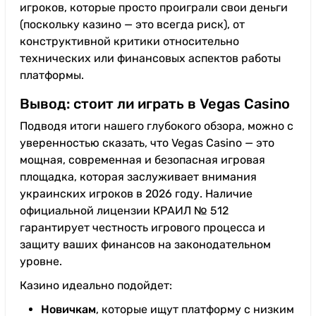
игроков, которые просто проиграли свои деньги
(поскольку казино — это всегда риск), от
конструктивной критики относительно
технических или финансовых аспектов работы
платформы.
Вывод: стоит ли играть в Vegas Casino
Подводя итоги нашего глубокого обзора, можно с
уверенностью сказать, что Vegas Casino — это
мощная, современная и безопасная игровая
площадка, которая заслуживает внимания
украинских игроков в 2026 году. Наличие
официальной лицензии КРАИЛ № 512
гарантирует честность игрового процесса и
защиту ваших финансов на законодательном
уровне.
Казино идеально подойдет:
Новичкам
, которые ищут платформу с низким