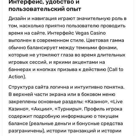
Интерфейс, удобство и
пользовательский опыт
Дизайн и навигация играют значительную роль в
том, насколько приятно пользователю проводить
время на сайте. Интерфейс Vegas Casino
выполнен в современном стиле. Цветовая гамма
обычно балансирует между темными фонами,
которые не утомляют глаза во время длительных
игровых сессий, и яркими акцентами на
баннерах и кнопках призыва к действию (Call to
Action).
Структура сайта логична и интуитивно понятна.
В верхней части экрана или в боковом меню
закреплены основные разделы: «Казино», «Live
Казино», «Акции», «Турниры». Профиль игрока
содержит подробную информацию о текущем
балансе (реальные деньги и бонусные средства
разграничены), истории транзакций и истории