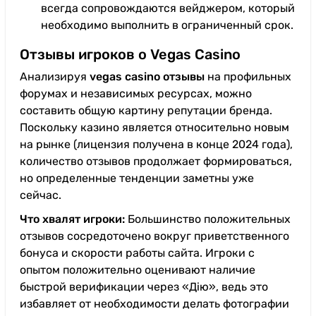
всегда сопровождаются вейджером, который
необходимо выполнить в ограниченный срок.
Отзывы игроков о Vegas Casino
Анализируя
vegas casino отзывы
на профильных
форумах и независимых ресурсах, можно
составить общую картину репутации бренда.
Поскольку казино является относительно новым
на рынке (лицензия получена в конце 2024 года),
количество отзывов продолжает формироваться,
но определенные тенденции заметны уже
сейчас.
Что хвалят игроки:
Большинство положительных
отзывов сосредоточено вокруг приветственного
бонуса и скорости работы сайта. Игроки с
опытом положительно оценивают наличие
быстрой верификации через «Дію», ведь это
избавляет от необходимости делать фотографии