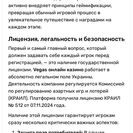
активно внедряет принципы геймификации,
превращая обычный игровой процесс в
увлекательное путешествие с наградами на
каждом этапе.
Лицензия, легальность и безопасность
Первый и самый главный вопрос, который
должен задавать себе каждый игрок перед
регистрацией, — это наличие государственной
лицензии.
Vegas онлайн казино
работает в
абсолютно легальном поле Украины.
Деятельность компании регулируется Комиссией
по регулированию азартных игр и лотерей
(КРАИЛ). Платформа получила лицензию КРАИЛ
№ 512 от 07.11.2024 года.
Наличие этой лицензии гарантирует игрокам
сразу несколько критически важных аспектов:
Защита прав потребителей:
В случае