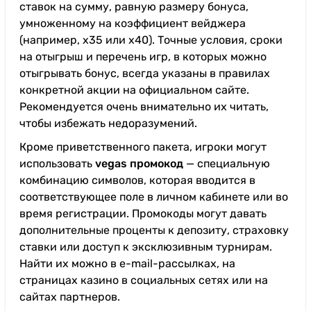
ставок на сумму, равную размеру бонуса,
умноженному на коэффициент вейджера
(например, х35 или х40). Точные условия, сроки
на отыгрыш и перечень игр, в которых можно
отыгрывать бонус, всегда указаны в правилах
конкретной акции на официальном сайте.
Рекомендуется очень внимательно их читать,
чтобы избежать недоразумений.
Кроме приветственного пакета, игроки могут
использовать
vegas промокод
— специальную
комбинацию символов, которая вводится в
соответствующее поле в личном кабинете или во
время регистрации. Промокоды могут давать
дополнительные проценты к депозиту, страховку
ставки или доступ к эксклюзивным турнирам.
Найти их можно в e-mail-рассылках, на
страницах казино в социальных сетях или на
сайтах партнеров.