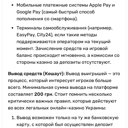
Мобильные платежные системы Apple Pay и
Google Pay (самый быстрый способ
пополнения со смартфона).
Терминалы самообслуживания (например,
EasyPay, City24), если такие методы
поддерживаются оператором на текущий
момент. Зачисление средств на игровой
баланс происходит мгновенно, а комиссии со
стороны казино за депозиты отсутствуют.
Вывод средств (Кешаут):
Вывод выигрышей — это
процесс, который интересует игроков больше
всего. Минимальная сумма вывода на платформе
составляет
200 грн
. Стоит помнить несколько
критически важных правил, которые действуют
во всех легальных онлайн-казино Украины:
Вывод возможен только на ту же банковскую
карту, с которой был осуществлен депозит