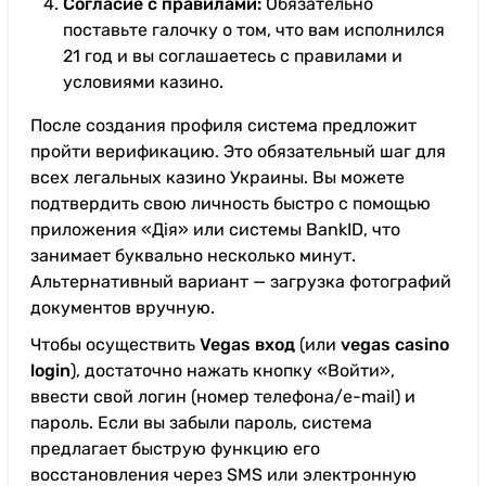
Согласие с правилами:
Обязательно
поставьте галочку о том, что вам исполнился
21 год и вы соглашаетесь с правилами и
условиями казино.
После создания профиля система предложит
пройти верификацию. Это обязательный шаг для
всех легальных казино Украины. Вы можете
подтвердить свою личность быстро с помощью
приложения «Дія» или системы BankID, что
занимает буквально несколько минут.
Альтернативный вариант — загрузка фотографий
документов вручную.
Чтобы осуществить
Vegas вход
(или
vegas casino
login
), достаточно нажать кнопку «Войти»,
ввести свой логин (номер телефона/e-mail) и
пароль. Если вы забыли пароль, система
предлагает быструю функцию его
восстановления через SMS или электронную