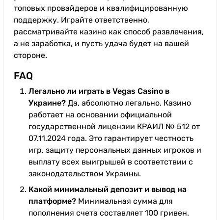
топовых провайдеров и квалифицированную
поддержку. Играйте ответственно,
рассматривайте казино как способ развлечения,
а не заработка, и пусть удача будет на вашей
стороне.
FAQ
Легально ли играть в Vegas Casino в
Украине?
Да, абсолютно легально. Казино
работает на основании официальной
государственной лицензии КРАИЛ № 512 от
07.11.2024 года. Это гарантирует честность
игр, защиту персональных данных игроков и
выплату всех выигрышей в соответствии с
законодательством Украины.
Какой минимальный депозит и вывод на
платформе?
Минимальная сумма для
пополнения счета составляет 100 гривен.