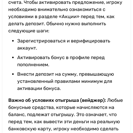
счета. Чтобы активировать предложение, игроку
необходимо внимательно ознакомиться с
условиями в разделе «Акции» перед тем, как
делать депозит. Обычно нужно выполнить
следующие шаги:
Зарегистрироваться и верифицировать
аккаунт.
Активировать бонус в профиле перед
пополнением.
Внести депозит на сумму, превышающую
установленный правилами минимум для
активации бонуса.
Важно об условиях отыгрыша (вейджер):
Любые
бонусные средства, которые начисляются на
баланс, подлежат отыгрышу. Это означает, что
перед тем, как вывести эти деньги на реальную
банковскую карту, игроку необходимо сделать