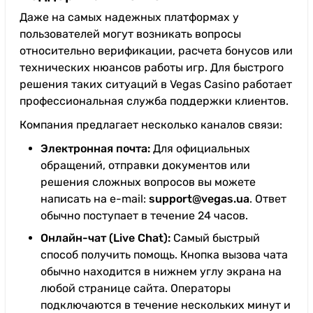
Даже на самых надежных платформах у
пользователей могут возникать вопросы
относительно верификации, расчета бонусов или
технических нюансов работы игр. Для быстрого
решения таких ситуаций в Vegas Casino работает
профессиональная служба поддержки клиентов.
Компания предлагает несколько каналов связи:
Электронная почта:
Для официальных
обращений, отправки документов или
решения сложных вопросов вы можете
написать на e-mail:
support@vegas.ua
. Ответ
обычно поступает в течение 24 часов.
Онлайн-чат (Live Chat):
Самый быстрый
способ получить помощь. Кнопка вызова чата
обычно находится в нижнем углу экрана на
любой странице сайта. Операторы
подключаются в течение нескольких минут и