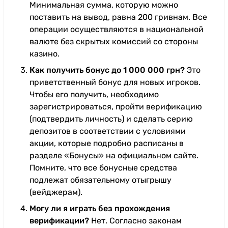
Минимальная сумма, которую можно
поставить на вывод, равна 200 гривнам. Все
операции осуществляются в национальной
валюте без скрытых комиссий со стороны
казино.
Как получить бонус до 1 000 000 грн?
Это
приветственный бонус для новых игроков.
Чтобы его получить, необходимо
зарегистрироваться, пройти верификацию
(подтвердить личность) и сделать серию
депозитов в соответствии с условиями
акции, которые подробно расписаны в
разделе «Бонусы» на официальном сайте.
Помните, что все бонусные средства
подлежат обязательному отыгрышу
(вейджерам).
Могу ли я играть без прохождения
верификации?
Нет. Согласно законам