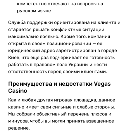
компетентно отвечают на вопросы на
русском языке.
Служба поддержки ориентирована на клиента и
старается решать конфликтные ситуации
максимально лояльно. Кроме того, компания
открыта в своем позиционировании — ее
юридический адрес зарегистрирован в городе
Киев, что еще раз подчеркивает ее готовность
работать в правовом поле Украины и нести
ответственность перед своими клиентами.
Преимущества и недостатки Vegas
Casino
Как и любая другая игровая площадка, данное
казино имеет свои сильные и слабые стороны.
Мы собрали объективный перечень плюсов и
минусов, чтобы вы могли принять взвешенное
решение.