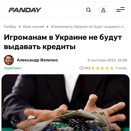
Англия
FanDay
База знаний
Игроманам в Украине не будут выдавать кредиты
Испания
Игроманам в Украине не будут
выдавать кредиты
Германия
Италия
Александр Величко
3 сентября 2023, 20:58
★
★
★
★
★
★
★
★
★
★
Франция
гемблинг
392
1 голос
Украина
ЛЧ
ЛЕ
ЧЕ-2028
Букмекеры