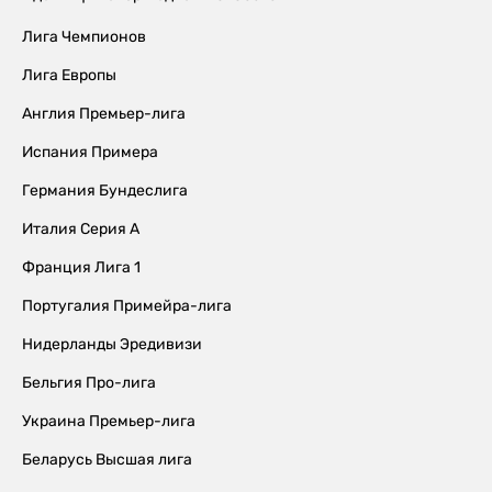
Лига Чемпионов
Лига Европы
Англия Премьер-лига
Испания Примера
Германия Бундеслига
Италия Серия А
Франция Лига 1
Португалия Примейра-лига
Нидерланды Эредивизи
Бельгия Про-лига
Украина Премьер-лига
Беларусь Высшая лига