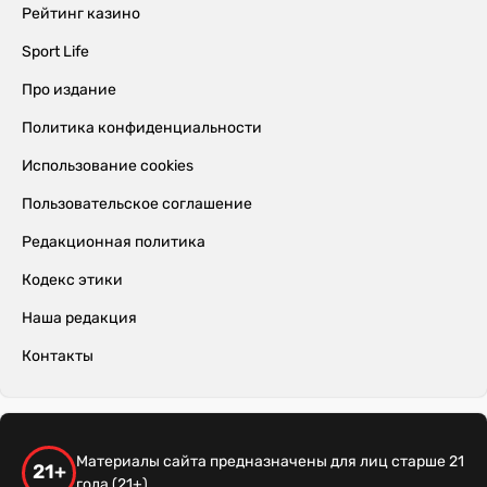
Рейтинг казино
Sport Life
Про издание
Политика конфиденциальности
Использование cookies
Пользовательское соглашение
Редакционная политика
Кодекс этики
Наша редакция
Контакты
Материалы сайта предназначены для лиц старше 21
21+
года (21+)