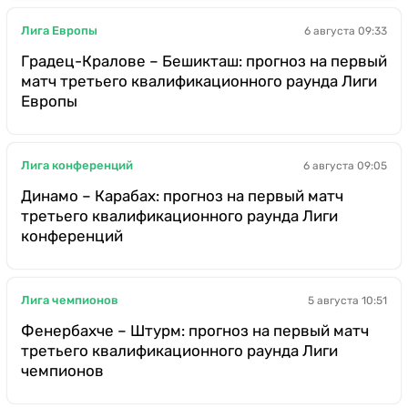
Лига Европы
6 августа 09:33
Градец-Кралове – Бешикташ: прогноз на первый
матч третьего квалификационного раунда Лиги
Европы
Лига конференций
6 августа 09:05
Динамо – Карабах: прогноз на первый матч
третьего квалификационного раунда Лиги
конференций
Лига чемпионов
5 августа 10:51
Фенербахче – Штурм: прогноз на первый матч
третьего квалификационного раунда Лиги
чемпионов