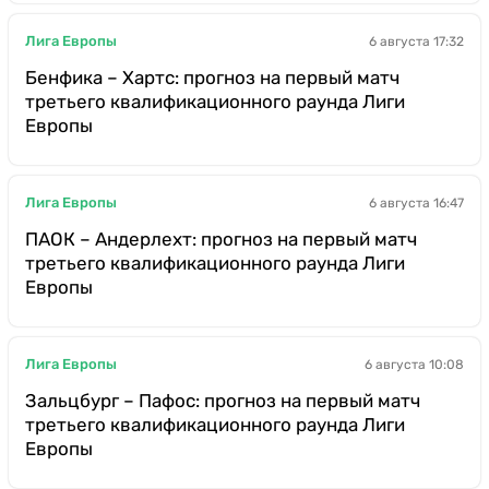
Лига Европы
6 августа 17:32
Бенфика – Хартс: прогноз на первый матч
третьего квалификационного раунда Лиги
Европы
Лига Европы
6 августа 16:47
ПАОК – Андерлехт: прогноз на первый матч
третьего квалификационного раунда Лиги
Европы
Лига Европы
6 августа 10:08
Зальцбург – Пафос: прогноз на первый матч
третьего квалификационного раунда Лиги
Европы