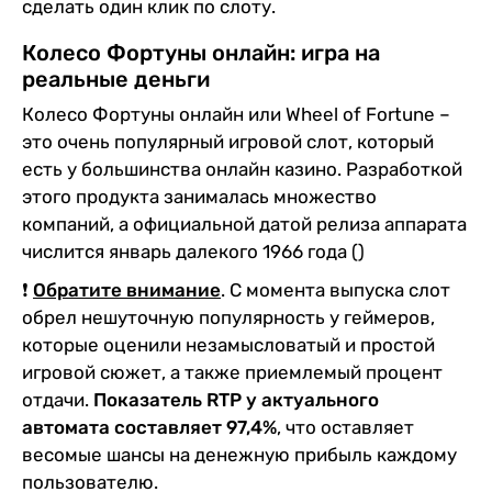
сделать один клик по слоту.
Колесо Фортуны онлайн: игра на
реальные деньги
Колесо Фортуны онлайн или Wheel of Fortune –
это очень популярный игровой слот, который
есть у большинства онлайн казино. Разработкой
этого продукта занималась множество
компаний, а официальной датой релиза аппарата
числится январь далекого 1966 года ()
❗
Обратите внимание
. С момента выпуска слот
обрел нешуточную популярность у геймеров,
которые оценили незамысловатый и простой
игровой сюжет, а также приемлемый процент
отдачи.
Показатель
RTP
у актуального
автомата составляет 97,4%
, что оставляет
весомые шансы на денежную прибыль каждому
пользователю.