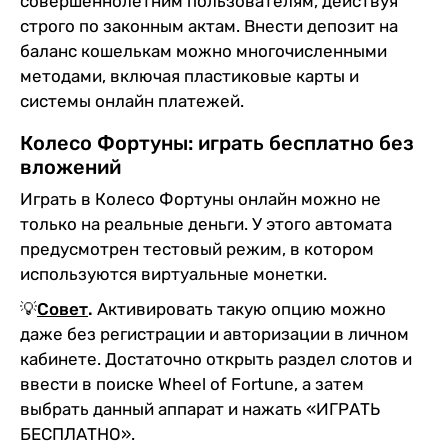
совершеннолетним пользователям, действуя
строго по законным актам. Внести депозит на
баланс кошелькам можно многочисленными
методами, включая пластиковые карты и
системы онлайн платежей.
Колесо Фортуны: играть бесплатно без
вложений
Играть в Колесо Фортуны онлайн можно не
только на реальные деньги. У этого автомата
предусмотрен тестовый режим, в котором
используются виртуальные монетки.
💡
Совет
.
Активировать такую опцию можно
даже без регистрации и авторизации в личном
кабинете. Достаточно открыть раздел слотов и
ввести в поиске Wheel of Fortune, а затем
выбрать данный аппарат и нажать «ИГРАТЬ
БЕСПЛАТНО».