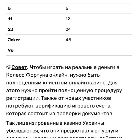
5
6
11
12
23
24
Joker
48
96
💡
Совет
.
Чтобы играть на реальные деньги в
Колесо Фортуна онлайн, нужно быть
полноценным клиентом онлайн казино. Для
этого нужно пройти полноценную процедуру
регистрации. Также от новых участников
потребуют верификацию игрового счета,
которая состоит из проверки документов.
Так лицензированные казино Украины
убеждаются, что они предоставляют услуги