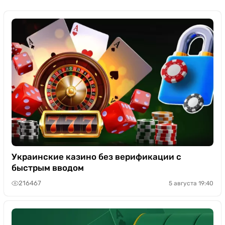
Украинские казино без верификации с
быстрым вводом
216467
5 августа 19:40