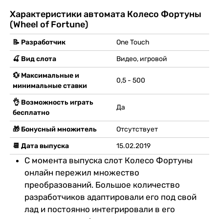
Характеристики автомата Колесо Фортуны
(Wheel of Fortune)
📝 Разработчик
One Touch
🍒 Вид слота
Видео, игровой
💱 Максимальные и
0,5 - 500
минимальные ставки
👌 Возможность играть
Да
бесплатно
🎁 Бонусный множитель
Отсутствует
📆 Дата выпуска
15.02.2019
С момента выпуска слот Колесо Фортуны
онлайн пережил множество
преобразований. Большое количество
разработчиков адаптировали его под свой
лад и постоянно интегрировали в его