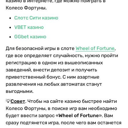
казино в интернете, где можно поиграть в
Колесо Фортуны.
Слотс Сити казино
VBET казино
GGbet казино
Для безопасной игры в слоте
Wheel of Fortune
,
где все определяет случайность, нужно пройти
регистрацию в одном из вышеописанных
заведений, внести депозит и получить
приветственный бонус. С ним азартные
развлечения на любых автоматах станут
выгодными.
💡
Совет
. Чтобы на сайте казино быстрее найти
Колесо Фортуны, в поиске игр вам необходимо
будет ввести запрос «
Wheel
of
Fortune
». Вам
сразу подтянется игра, после чего вам останется