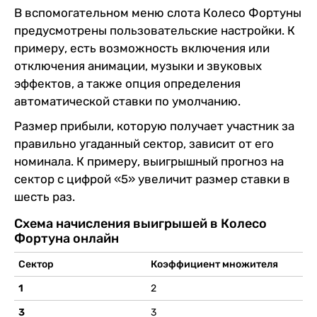
В вспомогательном меню слота Колесо Фортуны
предусмотрены пользовательские настройки. К
примеру, есть возможность включения или
отключения анимации, музыки и звуковых
эффектов, а также опция определения
автоматической ставки по умолчанию.
Размер прибыли, которую получает участник за
правильно угаданный сектор, зависит от его
номинала. К примеру, выигрышный прогноз на
сектор с цифрой «5» увеличит размер ставки в
шесть раз.
Схема начисления выигрышей в Колесо
Фортуна онлайн
Сектор
Коэффициент множителя
1
2
3
3