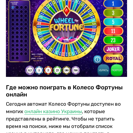
Где можно поиграть в Колесо Фортуны
онлайн
Сегодня автомат Колесо Фортуны доступен во
многих
онлайн казино Украины
, которые
представлены в рейтинге. Чтобы не тратить
время на поиски, ниже мы отобрали список