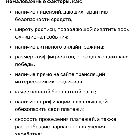
немаловажные факторы, как:
наличие лицензий, дающих гарантию
безопасности средств;
широту росписи, позволяющей охватить весь
функционал события;
наличие активного онлайн-режима;
размер коэффициентов, определяющий шанс
победы;
наличие прямо на сайте трансляций
интереснейших поединков;
качественный бесплатный софт;
наличие верификации, позволяющей
обезопасить свои платежи;
скорость проведения платежей, а также
разнообразие вариантов получения
заработка;