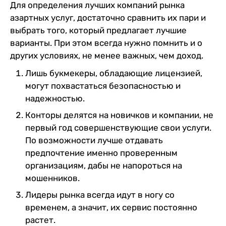
Для определения лучших компаний рынка
азартных услуг, достаточно сравнить их пари и
выбрать того, который предлагает лучшие
варианты. При этом всегда нужно помнить и о
других условиях, не менее важных, чем доход.
Лишь букмекеры, обладающие лицензией,
могут похвастаться безопасностью и
надежностью.
Конторы делятся на новичков и компании, не
первый год совершенствующие свои услуги.
По возможности лучше отдавать
предпочтение именно проверенным
организациям, дабы не напороться на
мошенников.
Лидеры рынка всегда идут в ногу со
временем, а значит, их сервис постоянно
растет.