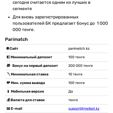
сегодня считается одним из лучших в
сегменте
Для вновь зарегистрированных
пользователей БК предлагает бонус до 1 000
000 тенге.
Parimatch
🌐 Сайт
parimatch.kz
💵 Минимальный депозит
100 тенге
🎁 Бонус на первый депозит
200 000 тенге
〽 Минимальная ставка
10 тенге
💸 Мин. сумма вывода
100 тенге
📱 Мобильная версия
Да
💰 Валюта для ставок
тенге
📧 E-mail
support@melbet.kz