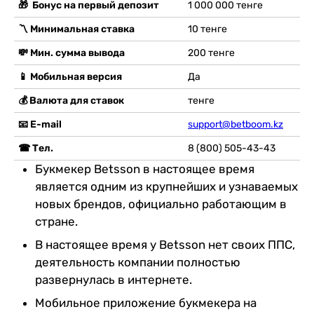
🎁 Бонус на первый депозит
1 000 000 тенге
〽 Минимальная ставка
10 тенге
💸 Мин. сумма вывода
200 тенге
📱 Мобильная версия
Да
💰 Валюта для ставок
тенге
📧 E-mail
support@betboom.kz
☎ Тел.
8 (800) 505-43-43
Букмекер Betsson в настоящее время
является одним из крупнейших и узнаваемых
новых брендов, официально работающим в
стране.
В настоящее время у Betsson нет своих ППС,
деятельность компании полностью
развернулась в интернете.
Мобильное приложение букмекера на