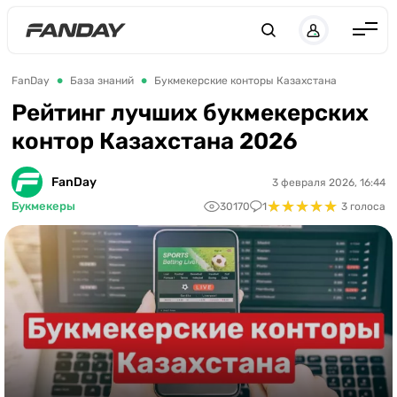
Англия
FanDay
База знаний
Букмекерские конторы Казахстана
Испания
Рейтинг лучших букмекерских
контор Казахстана 2026
Германия
Италия
FanDay
3 февраля 2026, 16:44
★
★
★
★
★
★
★
★
★
★
Франция
Букмекеры
30170
1
3 голоса
Украина
ЛЧ
ЛЕ
ЧЕ-2028
Букмекеры