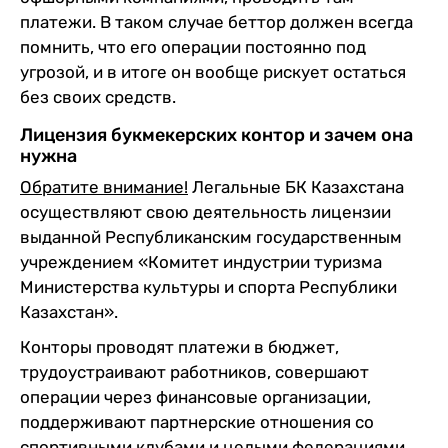
платежи. В таком случае беттор должен всегда
помнить, что его операции постоянно под
угрозой, и в итоге он вообще рискует остаться
без своих средств.
Лицензия букмекерских контор и зачем она
нужна
Обратите внимание!
Легальные БК Казахстана
осуществляют свою деятельность лицензии
выданной Республиканским государственным
учреждением «Комитет индустрии туризма
Министерства культуры и спорта Республики
Казахстан».
Конторы проводят платежи в бюджет,
трудоустраивают работников, совершают
операции через финансовые организации,
поддерживают партнерские отношения со
спортивными клубами и целыми федерациями.