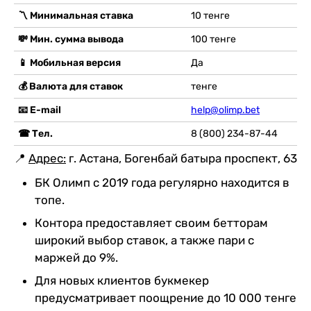
〽 Минимальная ставка
10 тенге
💸 Мин. сумма вывода
100 тенге
📱 Мобильная версия
Да
💰 Валюта для ставок
тенге
📧 E-mail
help@olimp.bet
☎ Тел.
8 (800) 234-87-44
📍
Адрес:
г. Астана, Богенбай батыра проспект, 63
БК Олимп с 2019 года регулярно находится в
топе.
Контора предоставляет своим бетторам
широкий выбор ставок, а также пари с
маржей до 9%.
Для новых клиентов букмекер
предусматривает поощрение до 10 000 тенге