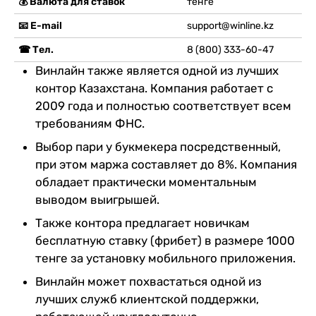
💰 Валюта для ставок
тенге
📧 E-mail
support@winline.kz
☎ Тел.
8 (800) 333-60-47
Винлайн также является одной из лучших
контор Казахстана. Компания работает с
2009 года и полностью соответствует всем
требованиям ФНС.
Выбор пари у букмекера посредственный,
при этом маржа составляет до 8%. Компания
обладает практически моментальным
выводом выигрышей.
Также контора предлагает новичкам
бесплатную ставку (фрибет) в размере 1000
тенге за установку мобильного приложения.
Винлайн может похвастаться одной из
лучших служб клиентской поддержки,