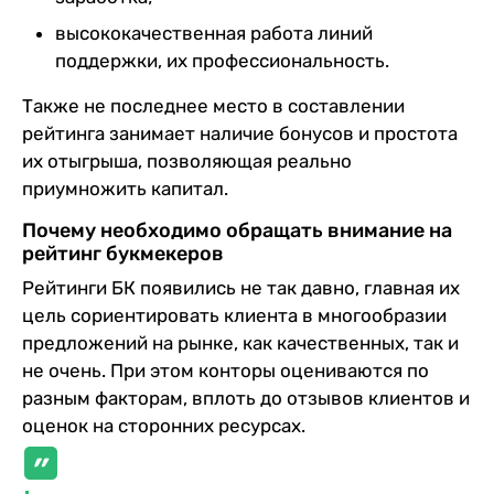
высококачественная работа линий
поддержки, их профессиональность.
Также не последнее место в составлении
рейтинга занимает наличие бонусов и простота
их отыгрыша, позволяющая реально
приумножить капитал.
Почему необходимо обращать внимание на
рейтинг букмекеров
Рейтинги БК появились не так давно, главная их
цель сориентировать клиента в многообразии
предложений на рынке, как качественных, так и
не очень. При этом конторы оцениваются по
разным факторам, вплоть до отзывов клиентов и
оценок на сторонних ресурсах.