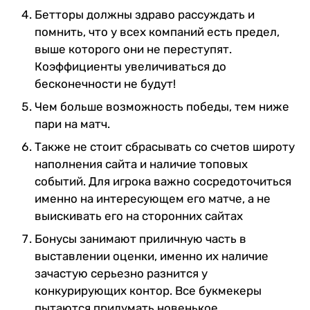
Бетторы должны здраво рассуждать и
помнить, что у всех компаний есть предел,
выше которого они не переступят.
Коэффициенты увеличиваться до
бесконечности не будут!
Чем больше возможность победы, тем ниже
пари на матч.
Также не стоит сбрасывать со счетов широту
наполнения сайта и наличие топовых
событий. Для игрока важно сосредоточиться
именно на интересующем его матче, а не
выискивать его на сторонних сайтах
Бонусы занимают приличную часть в
выставлении оценки, именно их наличие
зачастую серьезно разнится у
конкурирующих контор. Все букмекеры
пытаются придумать новенькое