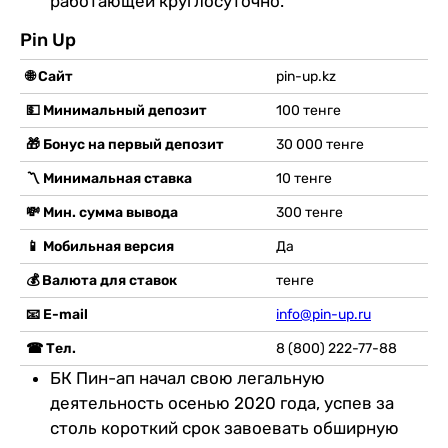
работающей круглосуточно.
Pin Up
🌐 Сайт
pin-up.kz
💵 Минимальный депозит
100 тенге
🎁 Бонус на первый депозит
30 000 тенге
〽 Минимальная ставка
10 тенге
💸 Мин. сумма вывода
300 тенге
📱 Мобильная версия
Да
💰 Валюта для ставок
тенге
📧 E-mail
info@pin-up.ru
☎ Тел.
8 (800) 222-77-88
БК Пин-ап начал свою легальную
деятельность осенью 2020 года, успев за
столь короткий срок завоевать обширную