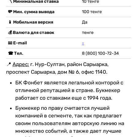
〽 Минимальная ставка
10 тенге
💸 Мин. сумма вывода
100 тенге
📱 Мобильная версия
Да
💰 Валюта для ставок
тенге
📧 E-mail
-
☎ Тел.
8 (800) 100-72-34
📍
Адрес:
г. Нур-Султан, район Сарыарка,
проспект Сарыарка, дом № 6, офис 1140.
БК Фонбет является легальной конторой с
отличной репутацией в стране. Букмекер
работает со ставками еще с 1994 года.
Букмекер по праву считается лучшей
компанией в сегменте, так как предлагает
своим пользователям авторскую линию на
множество событий, а также дает лучшие