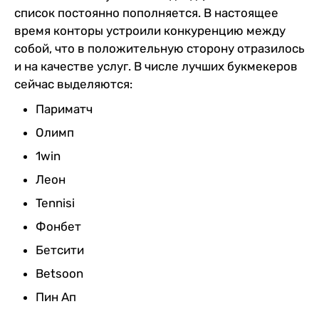
список постоянно пополняется. В настоящее
время конторы устроили конкуренцию между
собой, что в положительную сторону отразилось
и на качестве услуг. В числе лучших букмекеров
сейчас выделяются:
Париматч
Олимп
1win
Леон
Tennisi
Фонбет
Бетсити
Betsoon
Пин Ап