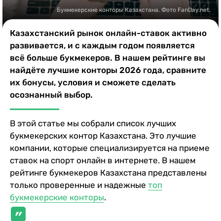
Казино
Букмекерские конторы Казахстана. Фото FanDay.net.
Казахстанский рынок онлайн-ставок активно
развивается, и с каждым годом появляется
всё больше букмекеров. В нашем рейтинге вы
найдёте лучшие конторы 2026 года, сравните
их бонусы, условия и сможете сделать
осознанный выбор.
В этой статье мы собрали список лучших
букмекерских контор Казахстана. Это лучшие
компании, которые специализируется на приеме
ставок на спорт онлайн в интернете. В нашем
рейтинге букмекеров Казахстана представлены
только проверенные и надежные
топ
букмекерские конторы
.