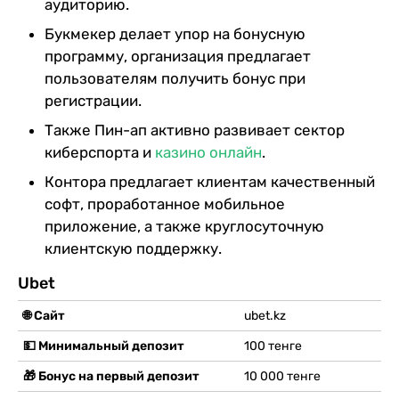
аудиторию.
Букмекер делает упор на бонусную
программу, организация предлагает
пользователям получить бонус при
регистрации.
Также Пин-ап активно развивает сектор
киберспорта и
казино онлайн
.
Контора предлагает клиентам качественный
софт, проработанное мобильное
приложение, а также круглосуточную
клиентскую поддержку.
Ubet
🌐 Сайт
ubet.kz
💵 Минимальный депозит
100 тенге
🎁 Бонус на первый депозит
10 000 тенге