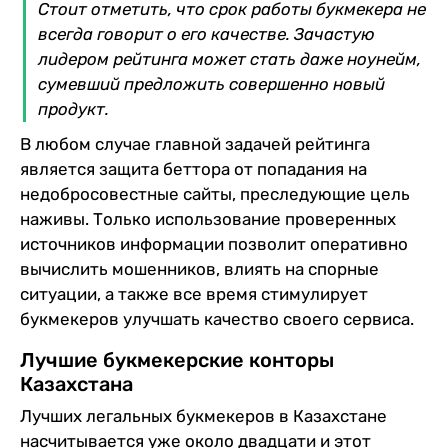
Стоит отметить, что срок работы букмекера не
всегда говорит о его качестве. Зачастую
лидером рейтинга может стать даже ноунейм,
сумевший предложить совершенно новый
продукт.
В любом случае главной задачей рейтинга
является защита беттора от попадания на
недобросовестные сайты, преследующие цель
наживы. Только использование проверенных
источников информации позволит оперативно
вычислить мошенников, влиять на спорные
ситуации, а также все время стимулирует
букмекеров улучшать качество своего сервиса.
Лучшие букмекерские конторы
Казахстана
Лучших легальных букмекеров в Казахстане
насчитывается уже около двадцати и этот