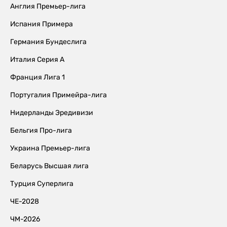
Англия Премьер-лига
Испания Примера
Германия Бундеслига
Италия Серия А
Франция Лига 1
Португалия Примейра-лига
Нидерланды Эредивизи
Бельгия Про-лига
Украина Премьер-лига
Беларусь Высшая лига
Турция Суперлига
ЧЕ-2028
ЧМ-2026