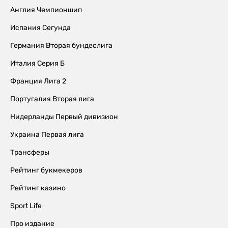
Англия Чемпионшип
Испания Сегунда
Германия Вторая бундеслига
Италия Серия Б
Франция Лига 2
Португалия Вторая лига
Нидерланды Первый дивизион
Украина Первая лига
Трансферы
Рейтинг букмекеров
Рейтинг казино
Sport Life
Про издание