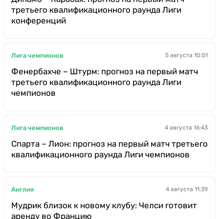
третьего квалификационного раунда Лиги
конференций
Лига чемпионов
5 августа 10:51
Фенербахче – Штурм: прогноз на первый матч
третьего квалификационного раунда Лиги
чемпионов
Лига чемпионов
4 августа 16:43
Спарта – Лион: прогноз на первый матч третьего
квалификационного раунда Лиги чемпионов
Англия
4 августа 11:39
Мудрик близок к новому клубу: Челси готовит
аренду во Францию