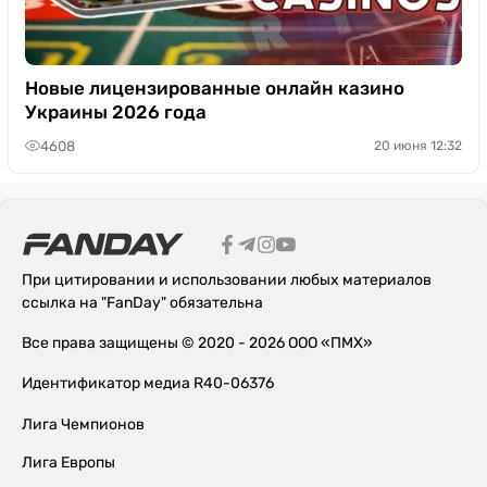
Новые лицензированные онлайн казино
Украины 2026 года
4608
20 июня 12:32
При цитировании и использовании любых материалов
ссылка на "FanDay" обязательна
Все права защищены © 2020 - 2026 ООО «ПМХ»
Идентификатор медиа R40-06376
Лига Чемпионов
Лига Европы