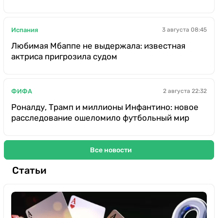
Испания
3 августа 08:45
Любимая Мбаппе не выдержала: известная
актриса пригрозила судом
ФИФА
2 августа 22:32
Роналду, Трамп и миллионы Инфантино: новое
расследование ошеломило футбольный мир
Все новости
Статьи