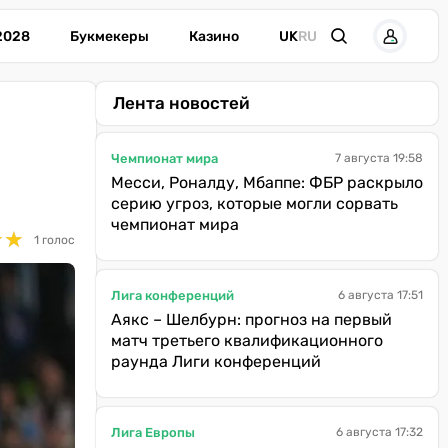
2028
Букмекеры
Казино
UK
RU
Лента новостей
Чемпионат мира
7 августа 19:58
Месси, Роналду, Мбаппе: ФБР раскрыло
серию угроз, которые могли сорвать
чемпионат мира
★
★
★
★
1 голос
Лига конференций
6 августа 17:51
Аякс – Шелбурн: прогноз на первый
матч третьего квалификационного
раунда Лиги конференций
Лига Европы
6 августа 17:32