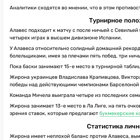
Аналитики сходятся во мнении, что в этом противо
Турнирное поло
Алавес подходит к матчу с после ничьей с Севильей 
четырех играх в высшем дивизионе Испании.
У Алавеса относительно солидный домашний рекорд 
болельщиками, имея за плечами пять побед, три нич
Пока баски занимают 15-е место в турнирной таблице
Жирона украинцев Владислава Крапивцова, Виктора
победы над действующими чемпионами Барселоной с
Команда Мичела выиграла четыре из последних семи
Жирона занимает 13-е место в Ла Лиге, на пять очко
зрения ставок, которые предлагают
букмекерские к
Статистика личн
Жирона имеет неплохой баланс против Алавеса, выи