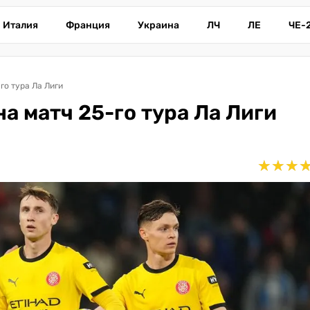
Италия
Франция
Украина
ЛЧ
ЛЕ
ЧЕ-
го тура Ла Лиги
а матч 25-го тура Ла Лиги
★
★
★
★
★
★