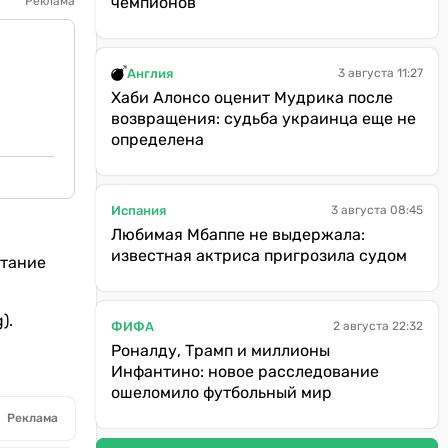
чемпионов
Реклама
Англия
3 августа 11:27
Хаби Алонсо оценит Мудрика после
возвращения: судьба украинца еще не
определена
Испания
3 августа 08:45
Любимая Мбаппе не выдержала:
известная актриса пригрозила судом
ытание
).
ФИФА
2 августа 22:32
Роналду, Трамп и миллионы
Инфантино: новое расследование
ошеломило футбольный мир
Реклама