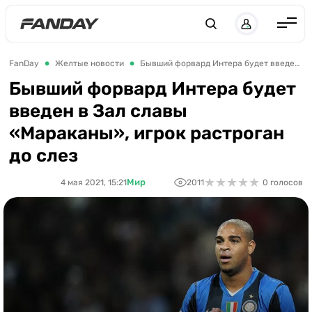
Англия
FanDay
Желтые новости
Бывший форвард Интера будет введен в Зал славы «Мараканы», игрок растроган до слез
Испания
Бывший форвард Интера будет
введен в Зал славы
Германия
«Мараканы», игрок растроган
Италия
до слез
Франция
★
★
★
★
★
★
★
★
★
★
Мир
4 мая 2021, 15:21
2011
0 голосов
Украина
ЛЧ
ЛЕ
ЧЕ-2028
Букмекеры