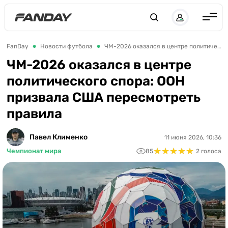
UK
RU
Англия
FanDay
Новости футбола
ЧМ-2026 оказался в центре политического спора: ООН призвала США пересмотреть правила
Испания
ЧМ-2026 оказался в центре
политического спора: ООН
Германия
призвала США пересмотреть
Италия
правила
Франция
Украина
Павел Клименко
11 июня 2026, 10:36
★
★
★
★
★
★
★
★
★
★
Чемпионат мира
85
2 голоса
ЛЧ
ЛЕ
ЧЕ-2028
Букмекеры