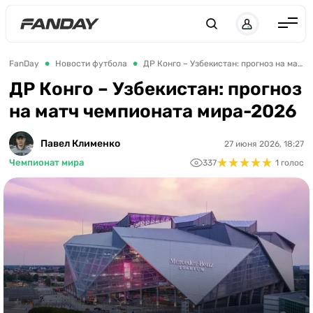
UK
RU
Англия
FanDay
Новости футбола
ДР Конго – Узбекистан: прогноз на матч чемпионата мира-2026
Испания
ДР Конго – Узбекистан: прогноз
на матч чемпионата мира-2026
Германия
Италия
Павел Клименко
27 июня 2026, 18:27
★
★
★
★
★
★
★
★
★
★
Франция
Чемпионат мира
337
1 голос
Украина
ЛЧ
ЛЕ
ЧЕ-2028
Букмекеры