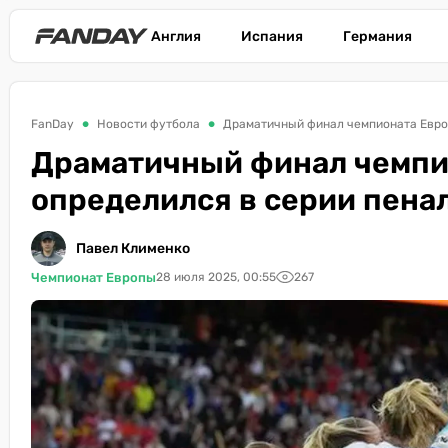
Англия
Испания
Германия
FanDay
Новости футбола
Драматичный финал чемпионата Европ
Драматичный финал чемпи
определился в серии пена
Павел Клименко
Чемпионат Европы
28 июля 2025, 00:55
267