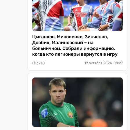
Цыганков, Миколенко, Зинченко,
Довбик, Малиновский – на
больничном. Собрали информацию,
когда кто легионеры вернутся в игру
3718
19 октября 2024, 08:27