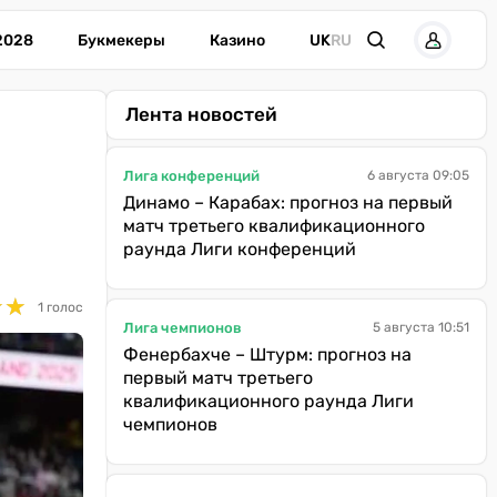
2028
Букмекеры
Казино
UK
RU
Лента новостей
Лига конференций
6 августа 09:05
Динамо – Карабах: прогноз на первый
матч третьего квалификационного
раунда Лиги конференций
★
★
★
★
1 голос
Лига чемпионов
5 августа 10:51
Фенербахче – Штурм: прогноз на
первый матч третьего
квалификационного раунда Лиги
чемпионов