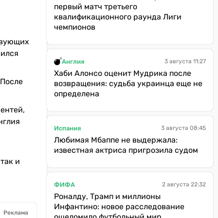
первый матч третьего
квалификационного раунда Лиги
чемпионов
твующих
шился
Англия
3 августа 11:27
Хаби Алонсо оценит Мудрика после
 После
возвращения: судьба украинца еще не
определена
дентей,
нглия
Испания
3 августа 08:45
Любимая Мбаппе не выдержала:
известная актриса пригрозила судом
так и
ФИФА
2 августа 22:32
Роналду, Трамп и миллионы
Инфантино: новое расследование
Реклама
ошеломило футбольный мир