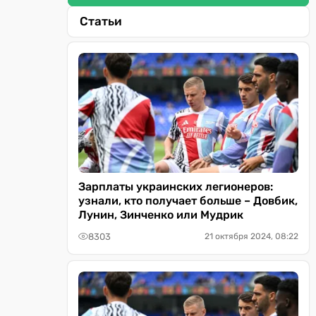
Статьи
Зарплаты украинских легионеров:
узнали, кто получает больше – Довбик,
Лунин, Зинченко или Мудрик
8303
21 октября 2024, 08:22