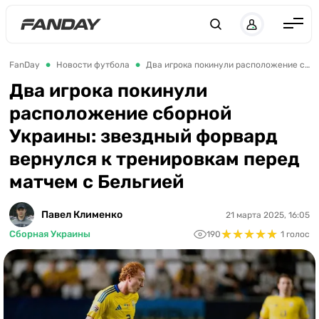
UK
RU
Англия
FanDay
Новости футбола
Два игрока покинули расположение сборной Украины: звездный форвард вернулся к тренировкам перед матчем с Бельгией
Испания
Два игрока покинули
расположение сборной
Германия
Украины: звездный форвард
Италия
вернулся к тренировкам перед
Франция
матчем с Бельгией
Украина
Павел Клименко
21 марта 2025, 16:05
ЛЧ
★
★
★
★
★
★
★
★
★
★
Сборная Украины
190
1 голос
ЛЕ
ЧЕ-2028
Букмекеры