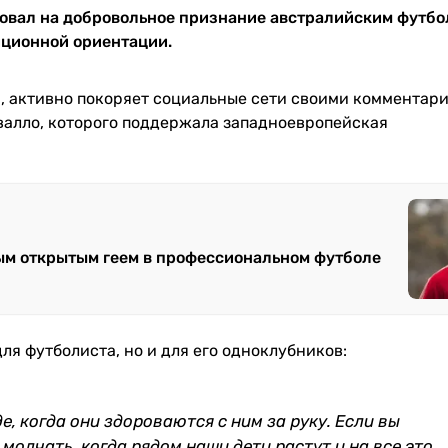
ровал на добровольное признание австралийским футб
ционной ориентации.
, активно покоряет социальные сети своими комментар
авалло, которого поддержала западноевропейская
ым открытым геем в профессиональном футболе
ля футболиста, но и для его одноклубников:
, когда они здороваются с ним за руку. Если вы
 молчать, когда рядом наши дети растут и на все это