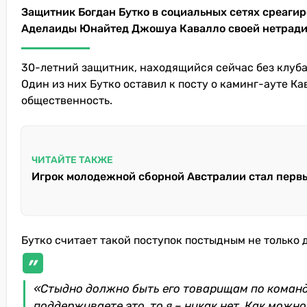
Защитник Богдан Бутко в социальных сетях среаги
Аделаиды Юнайтед Джошуа Кавалло своей нетради
30-летний защитник, находящийся сейчас без клуба
Один из них Бутко оставил к посту о каминг-ауте К
общественность.
ЧИТАЙТЕ ТАКЖЕ
Игрок молодежной сборной Австралии стал перв
Бутко считает такой поступок постыдным не только д
«Стыдно должно быть его товарищам по команде
поддерживаете это, то я – никак нет. Как можно