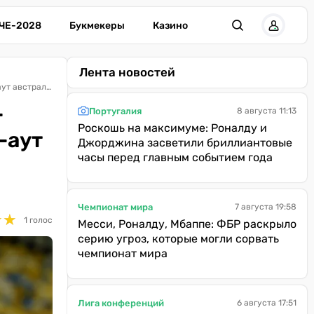
ЧЕ-2028
Букмекеры
Казино
Лента новостей
«Его партнерам стыдно здороваться с ним за руку»: экс-защитник сборной Украины Бутко не поддержал каминг-аут австралийского игрока
-
Португалия
8 августа 11:13
Роскошь на максимуме: Роналду и
-аут
Джорджина засветили бриллиантовые
часы перед главным событием года
Чемпионат мира
7 августа 19:58
★
★
★
★
1 голос
Месси, Роналду, Мбаппе: ФБР раскрыло
серию угроз, которые могли сорвать
чемпионат мира
Лига конференций
6 августа 17:51