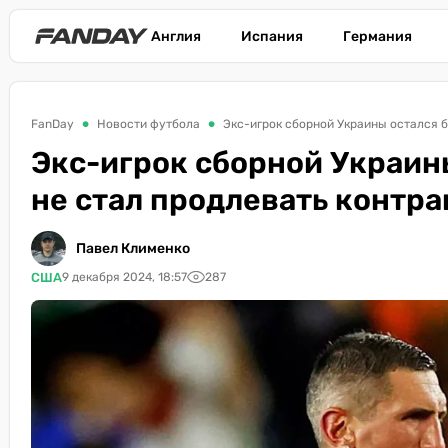
Англия
Испания
Германия
FanDay
Новости футбола
Экс-игрок сборной Украины остался б
Экс-игрок сборной Украин
не стал продлевать контра
Павел Клименко
США
9 декабря 2024, 18:57
287