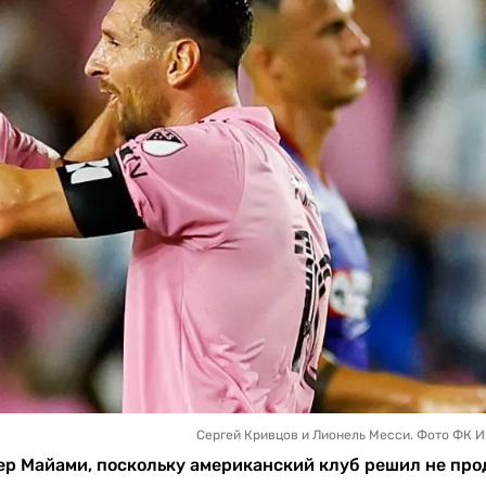
Сергей Кривцов и Лионель Месси. Фото ФК 
ер Майами, поскольку американский клуб решил не про