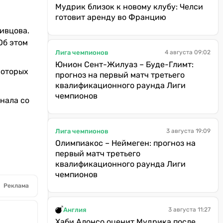
Мудрик близок к новому клубу: Челси
готовит аренду во Францию
ивцова.
Об этом
Лига чемпионов
4 августа 09:02
Юнион Сент-Жилуаз – Буде-Глимт:
которых
прогноз на первый матч третьего
квалификационного раунда Лиги
чемпионов
нала со
Лига чемпионов
3 августа 19:09
Олимпиакос – Неймеген: прогноз на
первый матч третьего
квалификационного раунда Лиги
чемпионов
Реклама
Англия
3 августа 11:27
Хаби Алонсо оценит Мудрика после