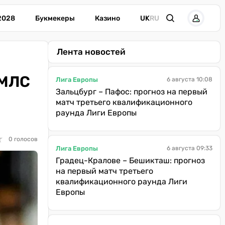
2028
Букмекеры
Казино
UK
RU
Лента новостей
 МЛС
Лига Европы
6 августа 10:08
Зальцбург – Пафос: прогноз на первый
матч третьего квалификационного
раунда Лиги Европы
★
★
0 голосов
Лига Европы
6 августа 09:33
Градец-Кралове – Бешикташ: прогноз
на первый матч третьего
квалификационного раунда Лиги
Европы