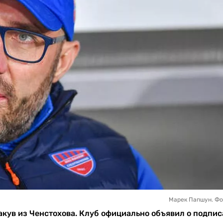
Марек Папшун. Фо
кув из Ченстохова. Клуб официально объявил о подпи