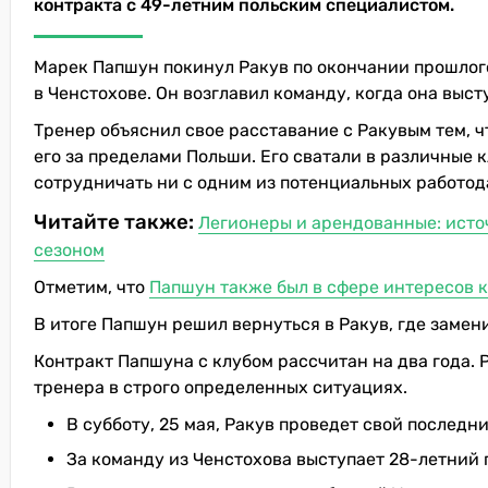
контракта с 49-летним польским специалистом.
Марек Папшун покинул Ракув по окончании прошлого
в Ченстохове. Он возглавил команду, когда она выст
Тренер объяснил свое расставание с Ракувым тем, ч
его за пределами Польши. Его сватали в различные к
сотрудничать ни с одним из потенциальных работод
Читайте также:
Легионеры и арендованные: исто
сезоном
Отметим, что
Папшун также был в сфере интересов 
В итоге Папшун решил вернуться в Ракув, где заме
Контракт Папшуна с клубом рассчитан на два года. 
тренера в строго определенных ситуациях.
В субботу, 25 мая, Ракув проведет свой последн
За команду из Ченстохова выступает 28-летний