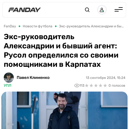
Англия
FanDay
Новости футбола
Экс-руководитель Александрии и бывший агент: Русол определился со своими помощниками в Карпатах
Испания
Экс-руководитель
Александрии и бывший агент:
Германия
Русол определился со своими
Италия
помощниками в Карпатах
Франция
Украина
Павел Клименко
13 сентября 2024, 15:24
★
★
★
★
★
★
★
★
★
★
УПЛ
113
0 голосов
ЛЧ
ЛЕ
ЧЕ-2028
Букмекеры