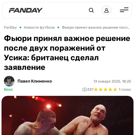
UK
RU
Англия
FanDay
Новости футбола
Фьюри принял важное решение после двух поражений от Усика: британец сделал заявление
Испания
Фьюри принял важное решение
после двух поражений от
Германия
Усика: британец сделал
Италия
заявление
Франция
Украина
Павел Клименко
13 января 2025, 18:25
★
★
★
★
★
★
★
★
★
★
Бокс
337
1 голос
ЛЧ
ЛЕ
ЧЕ-2028
Букмекеры