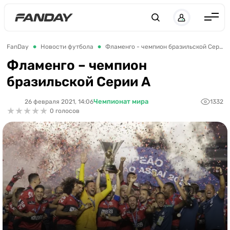
Англия
FanDay
Новости футбола
Фламенго - чемпион бразильской Серии А
Испания
Фламенго – чемпион
бразильской Серии А
Германия
Италия
Чемпионат мира
26 февраля 2021, 14:06
1332
★
★
★
★
★
★
★
★
★
★
0 голосов
Франция
Украина
ЛЧ
ЛЕ
ЧЕ-2028
Букмекеры