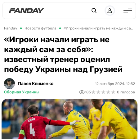
Англия
FanDay
Новости футбола
«Игроки начали играть не каждый сам за себя»: известный тренер оценил победу Украины над Грузией
Испания
«Игроки начали играть не
каждый сам за себя»:
Германия
известный тренер оценил
Италия
победу Украины над Грузией
Франция
Украина
Павел Клименко
12 октября 2024, 12:52
★
★
★
★
★
★
★
★
★
★
Сборная Украины
185
0 голосов
ЛЧ
ЛЕ
ЧЕ-2028
Букмекеры