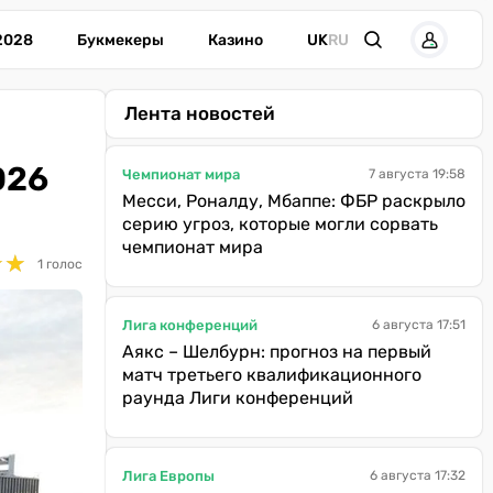
2028
Букмекеры
Казино
UK
RU
Лента новостей
026
Чемпионат мира
7 августа 19:58
Месси, Роналду, Мбаппе: ФБР раскрыло
серию угроз, которые могли сорвать
чемпионат мира
★
★
★
★
1 голос
Лига конференций
6 августа 17:51
Аякс – Шелбурн: прогноз на первый
матч третьего квалификационного
раунда Лиги конференций
Лига Европы
6 августа 17:32