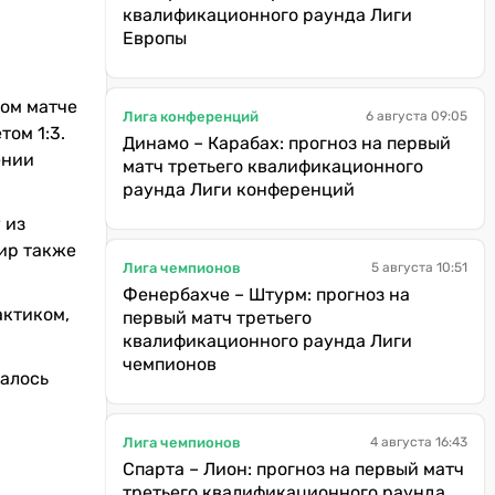
квалификационного раунда Лиги
Европы
вом матче
Лига конференций
6 августа 09:05
ом 1:3.
Динамо – Карабах: прогноз на первый
ении
матч третьего квалификационного
раунда Лиги конференций
 из
ир также
Лига чемпионов
5 августа 10:51
Фенербахче – Штурм: прогноз на
актиком,
первый матч третьего
квалификационного раунда Лиги
чемпионов
залось
Лига чемпионов
4 августа 16:43
Спарта – Лион: прогноз на первый матч
третьего квалификационного раунда