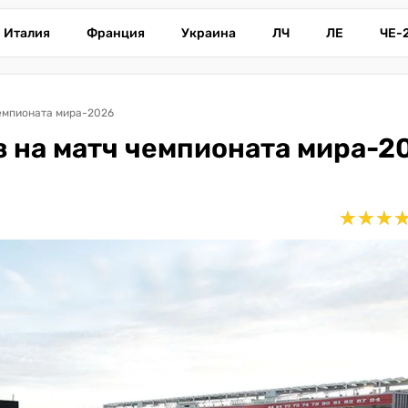
Италия
Франция
Украина
ЛЧ
ЛЕ
ЧЕ-
чемпионата мира-2026
з на матч чемпионата мира-2
★
★
★
★
★
★