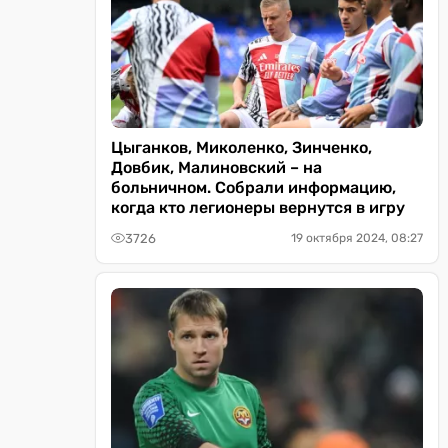
Цыганков, Миколенко, Зинченко,
Довбик, Малиновский – на
больничном. Собрали информацию,
когда кто легионеры вернутся в игру
3726
19 октября 2024, 08:27