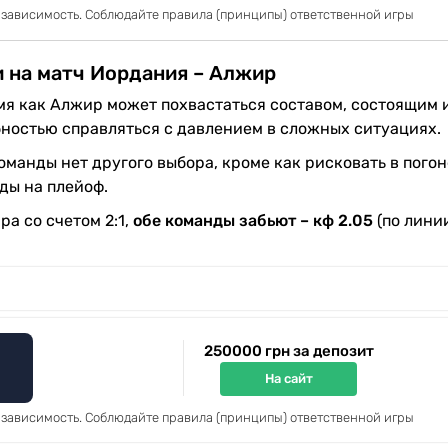
 зависимость. Соблюдайте правила (принципы) ответственной игры
и на матч Иордания – Алжир
мя как Алжир может похвастаться составом, состоящим 
бностью справляться с давлением в сложных ситуациях.
оманды нет другого выбора, кроме как рисковать в погон
ды на плейоф.
а со счетом 2:1,
обе команды забьют – кф 2.05
(по лини
250000 грн за депозит
На сайт
 зависимость. Соблюдайте правила (принципы) ответственной игры