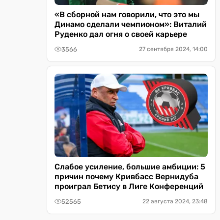
«В сборной нам говорили, что это мы
Динамо сделали чемпионом»: Виталий
Руденко дал огня о своей карьере
3566
27 сентября 2024, 14:00
Слабое усиление, большие амбиции: 5
причин почему Кривбасс Вернидуба
проиграл Бетису в Лиге Конференций
52565
22 августа 2024, 23:48