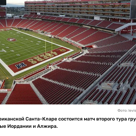
Фото: lev
ериканской Санта-Кларе состоится матч второго тура гр
ные Иордании и Алжира.