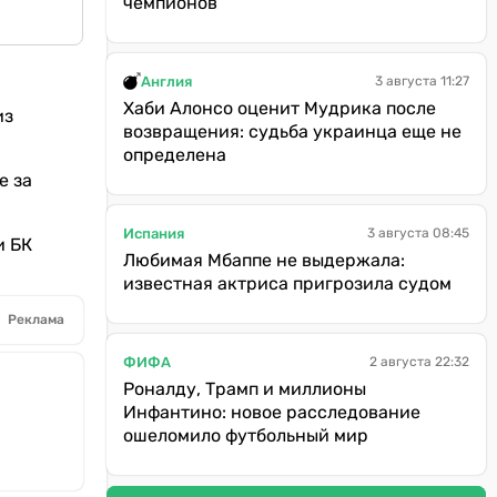
чемпионов
Англия
3 августа 11:27
Хаби Алонсо оценит Мудрика после
из
возвращения: судьба украинца еще не
определена
е за
Испания
3 августа 08:45
и БК
Любимая Мбаппе не выдержала:
известная актриса пригрозила судом
Реклама
ФИФА
2 августа 22:32
Роналду, Трамп и миллионы
Инфантино: новое расследование
ошеломило футбольный мир