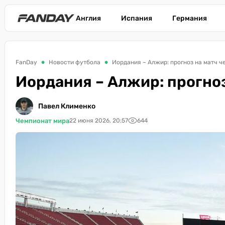
Англия
Испания
Германия
FanDay
Новости футбола
Иордания – Алжир: прогноз на матч 
Иордания – Алжир: прогно
Павел Клименко
Чемпионат мира
22 июня 2026, 20:57
644