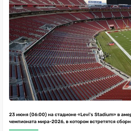
23 июня (06:00) на стадионе «Levi's Stadium» в ам
чемпионата мира-2026, в котором встретятся сбор