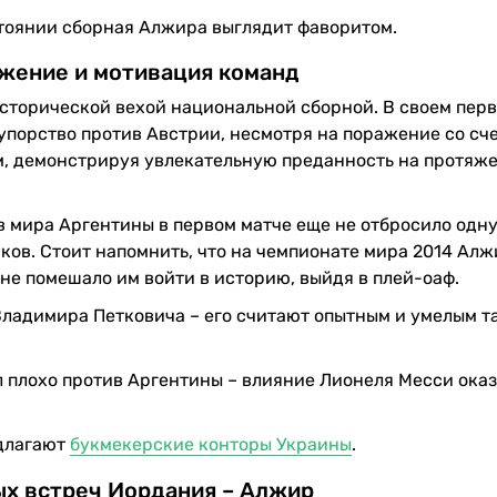
стоянии сборная Алжира выглядит фаворитом.
жение и мотивация команд
сторической вехой национальной сборной. В своем пер
орство против Австрии, несмотря на поражение со счет
, демонстрируя увлекательную преданность на протяж
 мира Аргентины в первом матче еще не отбросило одну
ов. Стоит напомнить, что на чемпионате мира 2014 Алж
 не помешало им войти в историю, выйдя в плей-оaф.
Владимира Петковича – его считают опытным и умелым т
л плохо против Аргентины – влияние Лионеля Месси ока
едлагают
букмекерские конторы Украины
.
ых встреч Иордания – Алжир