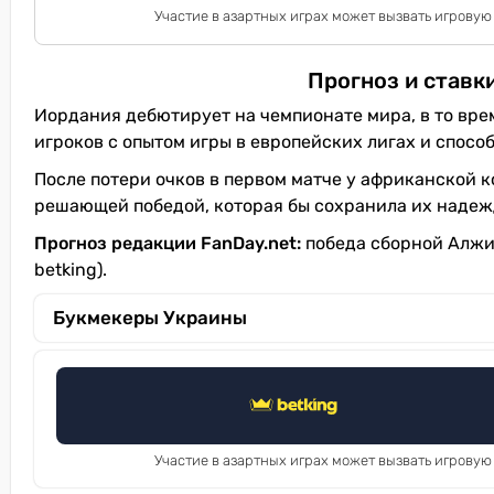
Участие в азартных играх может вызвать игровую
Прогноз и ставк
Иордания дебютирует на чемпионате мира, в то вре
игроков с опытом игры в европейских лигах и спосо
После потери очков в первом матче у африканской к
решающей победой, которая бы сохранила их надеж
Прогноз редакции FanDay.net:
победа сборной Алжир
betking).
Букмекеры Украины
Участие в азартных играх может вызвать игровую