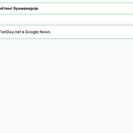
ейтинг букмекеров
FanDay.net в Google News