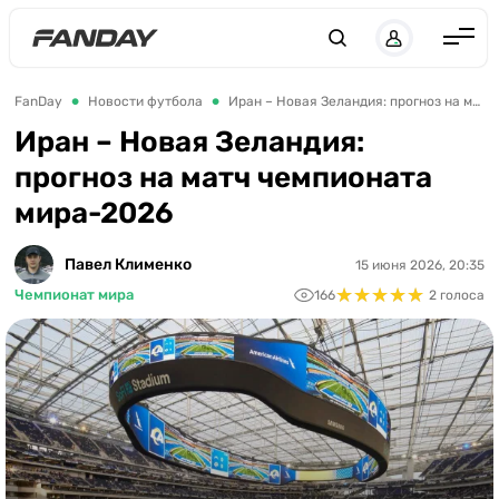
UK
RU
Англия
FanDay
Новости футбола
Иран – Новая Зеландия: прогноз на матч чемпионата мира-2026
Испания
Иран – Новая Зеландия:
прогноз на матч чемпионата
Германия
мира-2026
Италия
Франция
Павел Клименко
15 июня 2026, 20:35
★
★
★
★
★
★
★
★
★
★
Чемпионат мира
166
2 голоса
Украина
ЛЧ
ЛЕ
ЧЕ-2028
Букмекеры