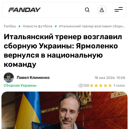
UK
RU
Англия
FanDay
Новости футбола
Итальянский тренер возглавил сборную Украины: Ярмоленко вернулся в национальную команду
Испания
Итальянский тренер возглавил
сборную Украины: Ярмоленко
Германия
вернулся в национальную
Италия
команду
Франция
Украина
Павел Клименко
18 мая 2026, 13:08
★
★
★
★
★
★
★
★
★
★
Сборная Украины
120
1 голос
ЛЧ
ЛЕ
ЧЕ-2028
Букмекеры