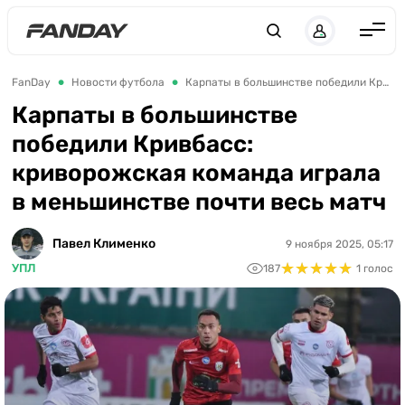
UK
RU
Англия
FanDay
Новости футбола
Карпаты в большинстве победили Кривбасс: криворожская команда играла в меньшинстве почти весь матч
Испания
Карпаты в большинстве
победили Кривбасс:
Германия
криворожская команда играла
Италия
в меньшинстве почти весь матч
Франция
Украина
Павел Клименко
9 ноября 2025, 05:17
★
★
★
★
★
★
★
★
★
★
УПЛ
187
1 голос
ЛЧ
ЛЕ
ЧЕ-2028
Букмекеры