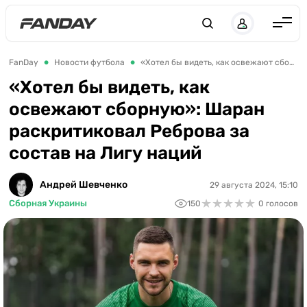
Англия
FanDay
Новости футбола
«Хотел бы видеть, как освежают сборную»: Шаран раскритиковал Реброва за состав на Лигу наций
Испания
«Хотел бы видеть, как
освежают сборную»: Шаран
Германия
раскритиковал Реброва за
Италия
состав на Лигу наций
Франция
Украина
Андрей Шевченко
29 августа 2024, 15:10
★
★
★
★
★
★
★
★
★
★
Сборная Украины
150
0 голосов
ЛЧ
ЛЕ
ЧЕ-2028
Букмекеры