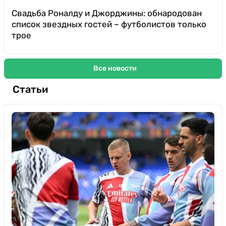
Свадьба Роналду и Джорджины: обнародован
список звездных гостей – футболистов только
трое
Все новости
Статьи