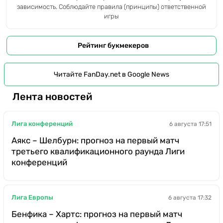
зависимость. Соблюдайте правила (принципы) ответственной
игры
Рейтинг букмекеров
Читайте FanDay.net в Google News
Лента новостей
Лига конференций
6 августа 17:51
Аякс – Шелбурн: прогноз на первый матч
третьего квалификационного раунда Лиги
конференций
Лига Европы
6 августа 17:32
Бенфика – Хартс: прогноз на первый матч