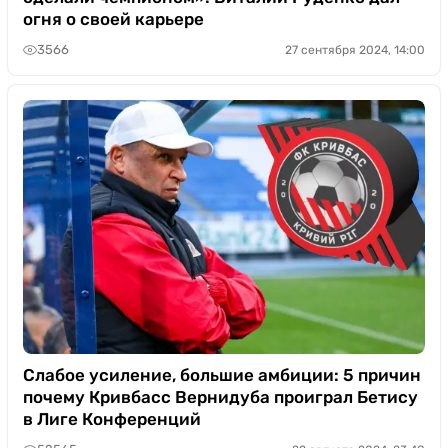
огня о своей карьере
3566
27 сентября 2024, 14:00
Слабое усиление, большие амбиции: 5 причин
почему Кривбасс Вернидуба проиграл Бетису
в Лиге Конференций