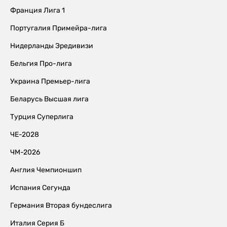
Франция Лига 1
Португалия Примейра-лига
Нидерланды Эредивизи
Бельгия Про-лига
Украина Премьер-лига
Беларусь Высшая лига
Турция Суперлига
ЧЕ-2028
ЧМ-2026
Англия Чемпионшип
Испания Сегунда
Германия Вторая бундеслига
Италия Серия Б