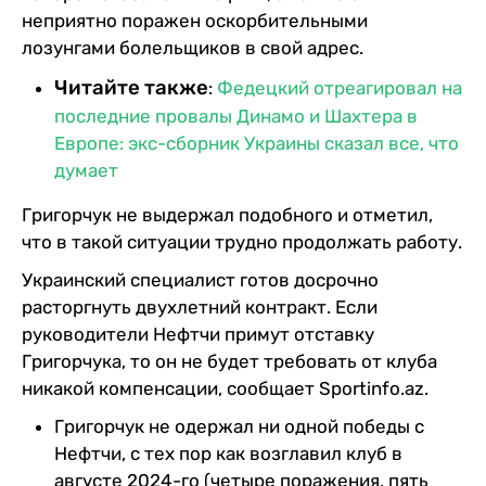
неприятно поражен оскорбительными
лозунгами болельщиков в свой адрес.
Читайте также
:
Федецкий отреагировал на
последние провалы Динамо и Шахтера в
Европе: экс-сборник Украины сказал все, что
думает
Григорчук не выдержал подобного и отметил,
что в такой ситуации трудно продолжать работу.
Украинский специалист готов досрочно
расторгнуть двухлетний контракт. Если
руководители Нефтчи примут отставку
Григорчука, то он не будет требовать от клуба
никакой компенсации, сообщает Sportinfo.az.
Григорчук не одержал ни одной победы с
Нефтчи, с тех пор как возглавил клуб в
августе 2024-го (четыре поражения, пять