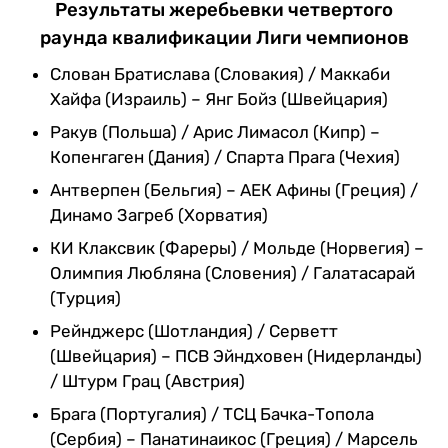
Результаты жеребьевки четвертого
раунда квалификации Лиги чемпионов
Слован Братислава (Словакия) / Маккаби
Хайфа (Израиль) – Янг Бойз (Швейцария)
Ракув (Польша) / Арис Лимасол (Кипр) –
Копенгаген (Дания) / Спарта Прага (Чехия)
Антверпен (Бельгия) – АЕК Афины (Греция) /
Динамо Загреб (Хорватия)
КИ Клаксвик (Фареры) / Мольде (Норвегия) –
Олимпия Любляна (Словения) / Галатасарай
(Турция)
Рейнджерс (Шотландия) / Серветт
(Швейцария) – ПСВ Эйндховен (Нидерланды)
/ Штурм Грац (Австрия)
Брага (Португалия) / ТСЦ Бачка-Топола
(Сербия) – Панатинаикос (Греция) / Марсель