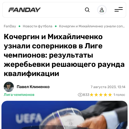
Англия
FanDay
Новости футбола
Кочергин и Михайличенко узнали соперников в Лиге чемпионов: результаты жеребьевки решающего раунда квалификации
Испания
Кочергин и Михайличенко
узнали соперников в Лиге
Германия
чемпионов: результаты
Италия
жеребьевки решающего раунда
Франция
квалификации
Украина
Павел Клименко
7 августа 2023, 13:14
ЛЧ
★
★
★
★
★
★
★
★
★
★
Лига чемпионов
833
1 голос
ЛЕ
ЧЕ-2028
Букмекеры