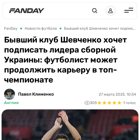
UK
RU
Англия
FanDay
Новости футбола
Бывший клуб Шевченко хочет подписать лидера сборной Украины: футболист может продолжить карьеру в топ-чемпионате
Испания
Бывший клуб Шевченко хочет
подписать лидера сборной
Германия
Украины: футболист может
Италия
продолжить карьеру в топ-
Франция
чемпионате
Украина
Павел Клименко
27 марта 2025, 10:54
ЛЧ
★
★
★
★
★
★
★
★
★
★
Англия
305
1 голос
ЛЕ
ЧЕ-2028
Букмекеры