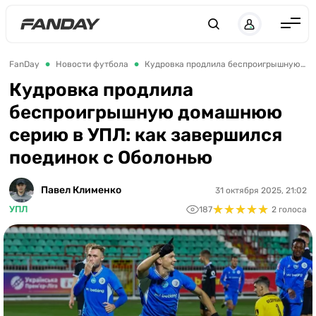
UK
RU
Англия
FanDay
Новости футбола
Кудровка продлила беспроигрышную домашнюю серию в УПЛ: как завершился поединок с Оболонью
Испания
Кудровка продлила
беспроигрышную домашнюю
Германия
серию в УПЛ: как завершился
Италия
поединок с Оболонью
Франция
Украина
Павел Клименко
31 октября 2025, 21:02
★
★
★
★
★
★
★
★
★
★
УПЛ
187
2 голоса
ЛЧ
ЛЕ
ЧЕ-2028
Букмекеры