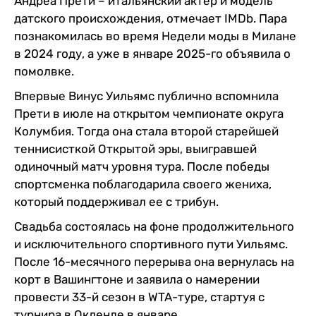
Андреа Прети – итальянский актер и модель
датского происхождения, отмечает IMDb. Пара
познакомилась во время Недели моды в Милане
в 2024 году, а уже в январе 2025-го объявила о
помолвке.
Впервые Винус Уильямс публично вспомнила
Прети в июле на открытом чемпионате округа
Колумбия. Тогда она стала второй старейшей
теннисисткой Открытой эры, выигравшей
одиночный матч уровня тура. После победы
спортсменка поблагодарила своего жениха,
который поддерживал ее с трибун.
Свадьба состоялась на фоне продолжительного
и исключительного спортивного пути Уильямс.
После 16-месячного перерыва она вернулась на
корт в Вашингтоне и заявила о намерении
провести 33-й сезон в WTA-туре, стартуя с
турнира в Окленде в январе.