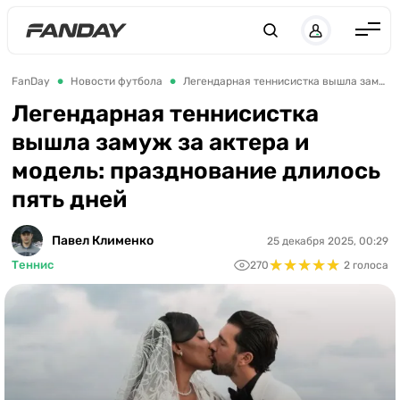
UK
RU
Англия
FanDay
Новости футбола
Легендарная теннисистка вышла замуж за актера и модель: празднование длилось пять дней
Испания
Легендарная теннисистка
вышла замуж за актера и
Германия
модель: празднование длилось
Италия
пять дней
Франция
Украина
Павел Клименко
25 декабря 2025, 00:29
★
★
★
★
★
★
★
★
★
★
Теннис
270
2 голоса
ЛЧ
ЛЕ
ЧЕ-2028
Букмекеры