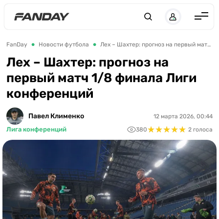
UK
RU
Англия
FanDay
Новости футбола
Лех – Шахтер: прогноз на первый матч 1/8 финала Лиги конференций
Испания
Лех – Шахтер: прогноз на
первый матч 1/8 финала Лиги
Германия
конференций
Италия
Франция
Павел Клименко
12 марта 2026, 00:44
★
★
★
★
★
★
★
★
★
★
Лига конференций
380
2 голоса
Украина
ЛЧ
ЛЕ
ЧЕ-2028
Букмекеры