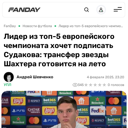
UK
RU
Англия
FanDay
Новости футбола
Лидер из топ-5 европейского чемпионата хочет подписать Судакова: трансфер звезды Шахтера готовится на лето
Испания
Лидер из топ-5 европейского
чемпионата хочет подписать
Германия
Судакова: трансфер звезды
Италия
Шахтера готовится на лето
Франция
Украина
Андрей Шевченко
4 февраля 2025, 23:20
★
★
★
★
★
★
★
★
★
★
УПЛ
345
0 голосов
ЛЧ
ЛЕ
ЧЕ-2028
Букмекеры