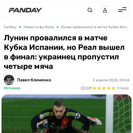
UK
RU
Англия
FanDay
Новости футбола
Лунин провалился в матче Кубка Испании, но Реал вышел в финал: украинец пропустил четыре мяча
Испания
Лунин провалился в матче
Кубка Испании, но Реал вышел
Германия
в финал: украинец пропустил
Италия
четыре мяча
Франция
Украина
Павел Клименко
2 апреля 2025, 09:04
★
★
★
★
★
★
★
★
★
★
Испания
229
1 голос
ЛЧ
ЛЕ
ЧЕ-2028
Букмекеры