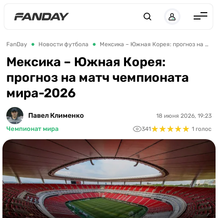
UK
RU
Англия
FanDay
Новости футбола
Мексика – Южная Корея: прогноз на матч чемпионата мира-2026
Испания
Мексика – Южная Корея:
прогноз на матч чемпионата
Германия
мира-2026
Италия
Франция
Павел Клименко
18 июня 2026, 19:23
★
★
★
★
★
★
★
★
★
★
Чемпионат мира
341
1 голос
Украина
ЛЧ
ЛЕ
ЧЕ-2028
Букмекеры