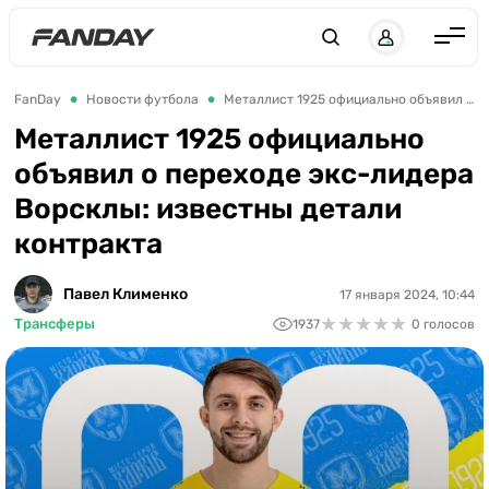
Англия
FanDay
Новости футбола
Металлист 1925 официально объявил о переходе экс-лидера Ворсклы: известны детали контракта
Испания
Металлист 1925 официально
объявил о переходе экс-лидера
Германия
Ворсклы: известны детали
Италия
контракта
Франция
Украина
Павел Клименко
17 января 2024, 10:44
★
★
★
★
★
★
★
★
★
★
Трансферы
1937
0 голосов
ЛЧ
ЛЕ
ЧЕ-2028
Букмекеры