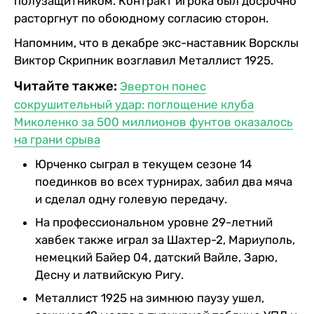
полузащитником. Контракт игрока был досрочно
расторгнут по обоюдному согласию сторон.
Напомним, что в декабре экс-наставник Ворсклы
Виктор Скрипник возглавил Металлист 1925.
Читайте также:
Эвертон понес
сокрушительный удар: поглощение клуба
Миколенко за 500 миллионов фунтов оказалось
на грани срыва
Юрченко сыграл в текущем сезоне 14
поединков во всех турнирах, забил два мяча
и сделал одну голевую передачу.
На профессиональном уровне 29-летний
хавбек также играл за Шахтер-2, Мариуполь,
немецкий Байер 04, датский Вайле, Зарю,
Десну и латвийскую Ригу.
Металлист 1925 на зимнюю паузу ушел,