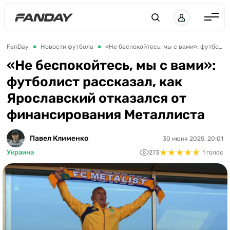
UK
RU
Англия
FanDay
Новости футбола
«Не беспокойтесь, мы с вами»: футболист рассказал, как Ярославский отказался от финансирования Металлиста
Испания
«Не беспокойтесь, мы с вами»:
футболист рассказал, как
Германия
Ярославский отказался от
Италия
финансирования Металлиста
Франция
Украина
Павел Клименко
30 июня 2025, 20:01
★
★
★
★
★
★
★
★
★
★
Украина
273
1 голос
ЛЧ
ЛЕ
ЧЕ-2028
Букмекеры