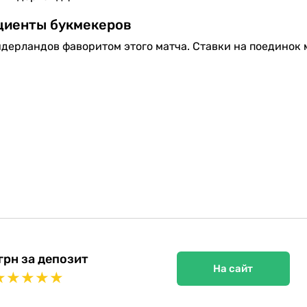
иенты букмекеров
дерландов фаворитом этого матча. Ставки на поединок
грн за депозит
На сайт
★
★
★
★
★