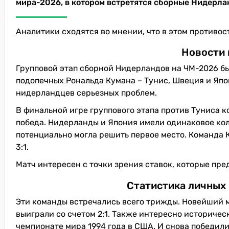
мира-2026, в котором встретятся сборные Нидерла
Аналитики сходятся во мнении, что в этом противо
Новости 
Групповой этап сборной Нидерландов на ЧМ-2026 бы
подопечных Рональда Кумана – Тунис, Швеция и Япон
нидерландцев серьезных проблем.
В финальной игре группового этапа против Туниса к
победа. Нидерланды и Япония имели одинаковое кол
потенциально могла решить первое место. Команда 
3:1.
Матч интересен с точки зрения ставок, которые пр
Статистика личных
Эти команды встречались всего трижды. Новейший м
выиграли со счетом 2:1. Также интересно историчес
чемпионате мира 1994 года в США. И снова победил