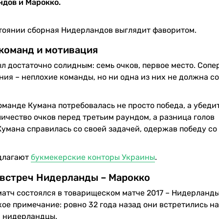
ндов и Марокко.
стоянии сборная Нидерландов выглядит фаворитом.
команд и мотивация
л достаточно солидным: семь очков, первое место. Соп
ия – неплохие команды, но ни одна из них не должна со
оманде Кумана потребовалась не просто победа, а убеди
ичество очков перед третьим раундом, а разница голов
Кумана справилась со своей задачей, одержав победу со
едлагают
букмекерские конторы Украины
.
 встреч Нидерланды – Марокко
атч состоялся в товарищеском матче 2017 – Нидерланд
кое примечание: ровно 32 года назад они встретились на
и нидерландцы.