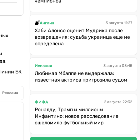
чемпионов
Англия
3 августа 11:27
Хаби Алонсо оценит Мудрика после
дных
возвращения: судьба украинца еще не
определена
и
да.
Испания
3 августа 08:45
линии БК
Любимая Мбаппе не выдержала:
известная актриса пригрозила судом
Реклама
ФИФА
2 августа 22:32
Роналду, Трамп и миллионы
Инфантино: новое расследование
ошеломило футбольный мир