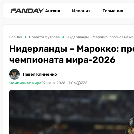
Англия
Испания
Германия
FanDay
Новости футбола
Нидерланды – Марокко: прогноз на ма
Нидерланды – Марокко: про
чемпионата мира-2026
Павел Клименко
Чемпионат мира
29 июня 2026, 17:06
338