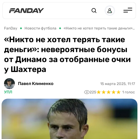
UK
RU
Англия
FanDay
Новости футбола
«Никто не хотел терять такие деньги»: невероятные бонусы от Динамо за отобранные очки у Шахтера
Испания
«Никто не хотел терять такие
деньги»: невероятные бонусы
Германия
от Динамо за отобранные очки
Италия
у Шахтера
Франция
Украина
Павел Клименко
15 марта 2025, 11:17
★
★
★
★
★
★
★
★
★
★
УПЛ
225
1 голос
ЛЧ
ЛЕ
ЧЕ-2028
Букмекеры