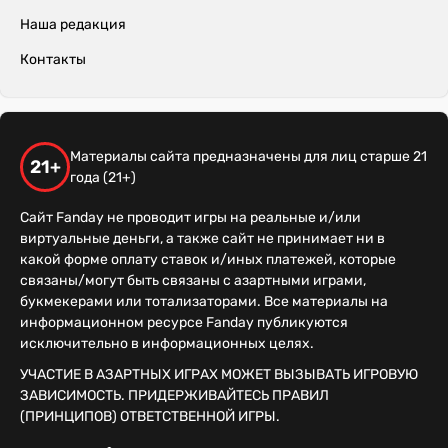
Наша редакция
Контакты
Материалы сайта предназначены для лиц старше 21
21+
года (21+)
Сайт Fanday не проводит игры на реальные и/или
виртуальные деньги, а также сайт не принимает ни в
какой форме оплату ставок и/иных платежей, которые
связаны/могут быть связаны с азартными играми,
букмекерами или тотализаторами. Все материалы на
информационном ресурсе Fanday публикуются
исключительно в информационных целях.
УЧАСТИЕ В АЗАРТНЫХ ИГРАХ МОЖЕТ ВЫЗЫВАТЬ ИГРОВУЮ
ЗАВИСИМОСТЬ. ПРИДЕРЖИВАЙТЕСЬ ПРАВИЛ
(ПРИНЦИПОВ) ОТВЕТСТВЕННОЙ ИГРЫ.