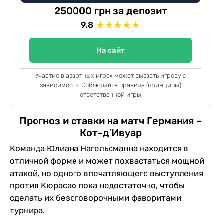
250000 грн за депозит
★
★
★
★
★
9.8
На сайт
Участие в азартных играх может вызвать игровую
зависимость. Соблюдайте правила (принципы)
ответственной игры
Прогноз и ставки на матч Германия –
Кот-д’Ивуар
Команда Юлиана Нагельсманна находится в
отличной форме и может похвастаться мощной
атакой, но одного впечатляющего выступления
против Кюрасао пока недостаточно, чтобы
сделать их безоговорочными фаворитами
турнира.