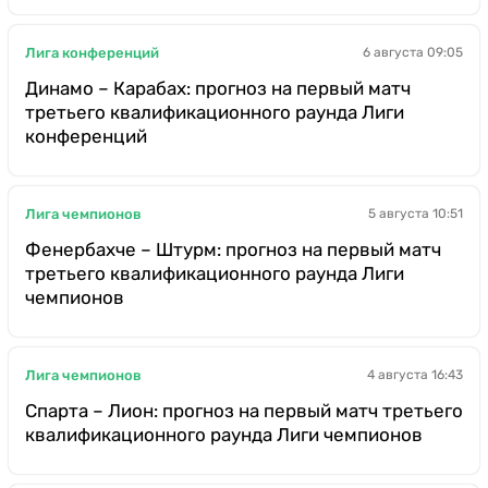
Лига конференций
6 августа 09:05
Динамо – Карабах: прогноз на первый матч
третьего квалификационного раунда Лиги
конференций
Лига чемпионов
5 августа 10:51
Фенербахче – Штурм: прогноз на первый матч
третьего квалификационного раунда Лиги
чемпионов
Лига чемпионов
4 августа 16:43
Спарта – Лион: прогноз на первый матч третьего
квалификационного раунда Лиги чемпионов