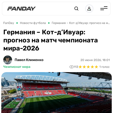
UK
RU
Англия
FanDay
Новости футбола
Германия – Кот-д’Ивуар: прогноз на матч чемпионата мира-2026
Испания
Германия – Кот-д’Ивуар:
прогноз на матч чемпионата
Германия
мира-2026
Италия
Франция
Павел Клименко
20 июня 2026, 18:01
★
★
★
★
★
★
★
★
★
★
Чемпионат мира
113
1 голос
Украина
ЛЧ
ЛЕ
ЧЕ-2028
Букмекеры