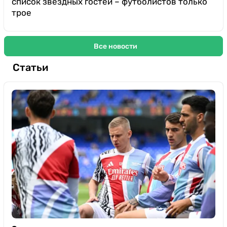
список звездных гостей – футболистов только
трое
Все новости
Статьи