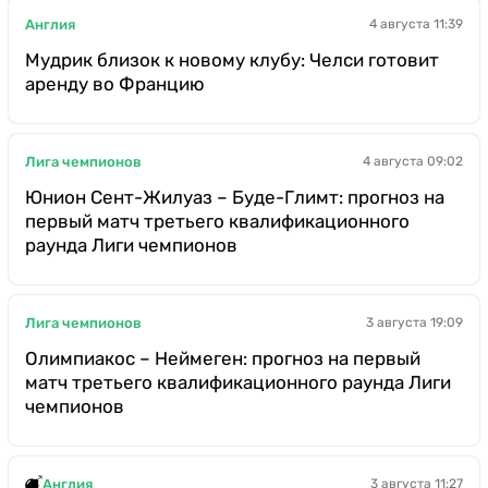
Англия
4 августа 11:39
Мудрик близок к новому клубу: Челси готовит
аренду во Францию
Лига чемпионов
4 августа 09:02
Юнион Сент-Жилуаз – Буде-Глимт: прогноз на
первый матч третьего квалификационного
раунда Лиги чемпионов
Лига чемпионов
3 августа 19:09
Олимпиакос – Неймеген: прогноз на первый
матч третьего квалификационного раунда Лиги
чемпионов
Англия
3 августа 11:27