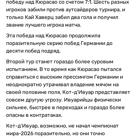
победу над Кюрасао со счетом 7:1. Шесть разных
игроков забили против аутсайдеров турнира, и
только Кай Хаверц забил два гола и получил
звание лучшего игрока матча.
Эта победа над Кюрасао продолжила
поразительную серию побед Германии до
десяти побед подряд.
Второй тур станет гораздо более суровым
испытанием. В то время как Кюрасао пытался
справиться с высоким прессингом Германии и
неоднократно утрачивал владение мячом на
своей половине поля, Кот-д'Ивуар представляет
совсем другую угрозу. Ивуарийцы физически
сильнее, быстрее в переходах и гораздо более
опасны в контратаках.
Кот-д'Ивуар, возможно, не начал чемпионат
мира-2026 поразительно, но они точно