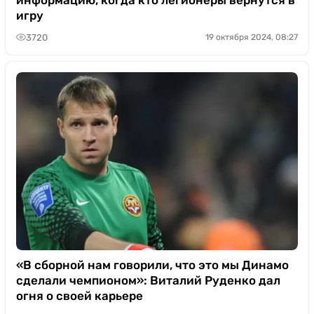
информацию, когда кто легионеры вернутся в
игру
3720
19 октября 2024, 08:27
«В сборной нам говорили, что это мы Динамо
сделали чемпионом»: Виталий Руденко дал
огня о своей карьере