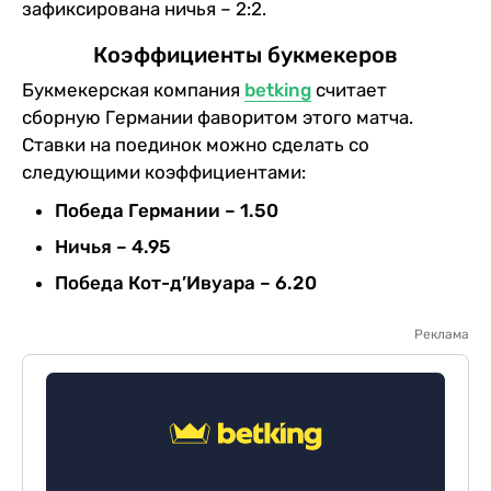
зафиксирована ничья – 2:2.
Коэффициенты букмекеров
Букмекерская компания
betking
считает
сборную Германии фаворитом этого матча.
Ставки на поединок можно сделать со
следующими коэффициентами:
Победа Германии – 1.50
Ничья – 4.95
Победа Кот-д’Ивуара – 6.20
Реклама